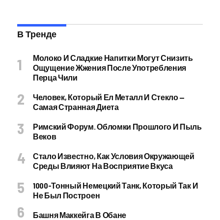
В Тренде
Молоко И Сладкие Напитки Могут Снизить
Ощущение Жжения После Употребления
Перца Чили
Человек, Который Ел Металл И Стекло —
Самая Странная Диета
Римский Форум. Обломки Прошлого И Пыль
Веков
Стало Известно, Как Условия Окружающей
Среды Влияют На Восприятие Вкуса
1000-Тонный Немецкий Танк, Который Так И
Не Был Построен
Башня Маккейга В Обане