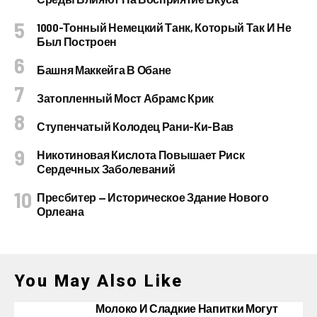
1000-Тонный Немецкий Танк, Который Так И Не
Был Построен
Башня Маккейга В Обане
Затопленный Мост Абрамс Крик
Ступенчатый Колодец Рани-Ки-Вав
Никотиновая Кислота Повышает Риск
Сердечных Заболеваний
Пресбитер — Историческое Здание Нового
Орлеана
You May Also Like
Молоко И Сладкие Напитки Могут