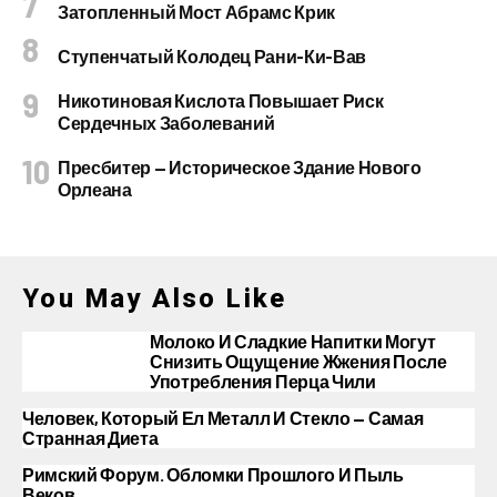
Затопленный Мост Абрамс Крик
Ступенчатый Колодец Рани-Ки-Вав
Никотиновая Кислота Повышает Риск
Сердечных Заболеваний
Пресбитер — Историческое Здание Нового
Орлеана
You May Also Like
Молоко И Сладкие Напитки Могут
Снизить Ощущение Жжения После
Употребления Перца Чили
Человек, Который Ел Металл И Стекло — Самая
Странная Диета
Римский Форум. Обломки Прошлого И Пыль
Веков