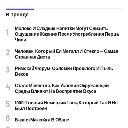
В Тренде
Молоко И Сладкие Напитки Могут Снизить
Ощущение Жжения После Употребления Перца
Чили
Человек, Который Ел Металл И Стекло — Самая
Странная Диета
Римский Форум. Обломки Прошлого И Пыль
Веков
Стало Известно, Как Условия Окружающей
Среды Влияют На Восприятие Вкуса
1000-Тонный Немецкий Танк, Который Так И Не
Был Построен
Башня Маккейга В Обане