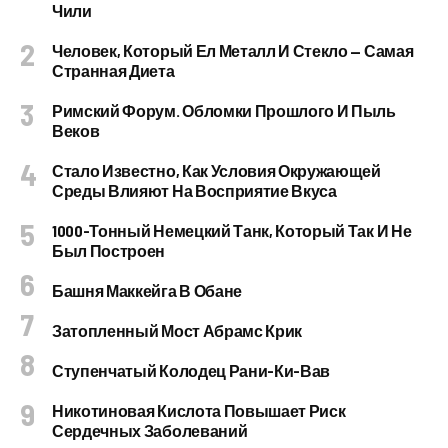
Чили
Человек, Который Ел Металл И Стекло — Самая
Странная Диета
Римский Форум. Обломки Прошлого И Пыль
Веков
Стало Известно, Как Условия Окружающей
Среды Влияют На Восприятие Вкуса
1000-Тонный Немецкий Танк, Который Так И Не
Был Построен
Башня Маккейга В Обане
Затопленный Мост Абрамс Крик
Ступенчатый Колодец Рани-Ки-Вав
Никотиновая Кислота Повышает Риск
Сердечных Заболеваний