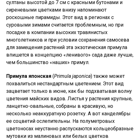
султаны высотой до 7 см с красными бутонами и
сиреневыми цветками внизу напоминают
роскошные пирамиды. Этот вид в регионах с
суровыми зимами считается проблемным, но при
посадке в компании высоких травянистых
многолетников и при условии сохранения самосева
для замещения растений эта экзотическая примула
впишется в концепцию «ленивого» сада даже лучше,
чем большинство «наших» примул.
Примула японская
(
Primula japonica
) также может
похвалиться нестандартным цветением. Этот вид
зацветает только в июне, как бы подхватывая волну
цветения майских видов. Листья у растения крупные,
ланцетно-овальные, собраны в красивую, но
несколько неаккуратную розетку. А вот канделябры
ее соцветий ослепительны. На полуметровых
цветоносах неустанно распускаются кольцеобразные
мутовки из малиновых или белых цветков