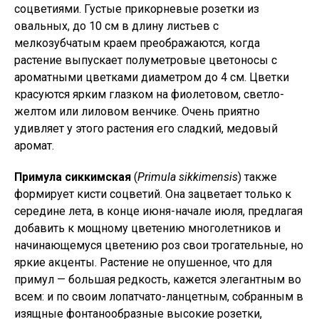
соцветиями. Густые прикорневые розетки из
овальных, до 10 см в длину листьев с
мелкозубчатым краем преображаются, когда
растение выпускает полуметровые цветоносы с
ароматными цветками диаметром до 4 см. Цветки
красуются ярким глазком на фиолетовом, светло-
желтом или лиловом венчике. Очень приятно
удивляет у этого растения его сладкий, медовый
аромат.
Примула сиккимская
(
Primula sikkimensis
) также
формирует кисти соцветий. Она зацветает только к
середине лета, в конце июня-начале июля, предлагая
добавить к мощному цветению многолетников и
начинающемуся цветению роз свои трогательные, но
яркие акценты. Растение не опушенное, что для
примул — большая редкость, кажется элегантным во
всем: и по своим лопатчато-ланцетным, собранным в
изящные фонтанообразные высокие розетки,