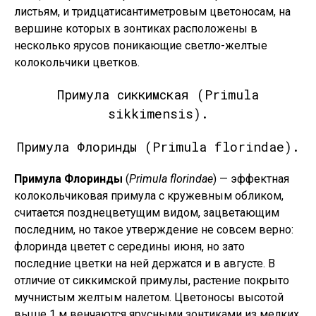
листьям, и тридцатисантиметровым цветоносам, на
вершине которых в зонтиках расположены в
несколько ярусов поникающие светло-желтые
колокольчики цветков.
Примула сиккимская (Primula
sikkimensis).
Примула Флоринды (Primula florindae).
Примула Флоринды
(
Primula florindae
) — эффектная
колокольчиковая примула с кружевным обликом,
считается позднецветущим видом, зацветающим
последним, но такое утверждение не совсем верно:
флоринда цветет с середины июня, но зато
последние цветки на ней держатся и в августе. В
отличие от сиккимской примулы, растение покрыто
мучнистым желтым налетом. Цветоносы высотой
выше 1 м венчаются ярусными зонтиками из мелких