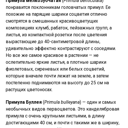
Примула мелкозубчатая
(
Primula denticulata
)
понравится поклонникам головчатых примул. Ее
похожие на парящие шарики соцветия отлично
смотрятся в смешанных красивоцветущих
композициях клумб, рабаток, пейзажных групп, а
листья, из компактной розетки после цветения
вырастающие до 40-сантиметровой длины,
удивительно эффектно контрастируют с соседями.
Но все же самое красивое в растении — не
ослепительно яркие листья, а плотные шарики
фиолетовых, сиреневых или белых соцветий,
которые вначале почти лежат на земле, а затем
постепенно поднимаются на высоту до 25 см на
растущих цветоносах.
Примула Буллея
(
Primula bulleyana
) — один и самых
необычных видов первоцветов. Это канделябровая
примула с очень крупными листьями, в длину
достигающими 40 см, и почти с такими же в ширину,