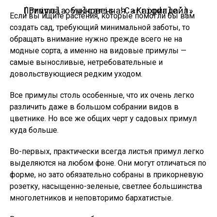
Примула обыкновенная «Карригдайл» (Primula vulgaris ‘Carrigdale’).
Если вы ищите растения, которые помогли бы вам
создать сад, требующий минимальной заботы, то
обращать внимание нужно прежде всего не на
модные сорта, а именно на видовые примулы —
самые выносливые, нетребовательные и
довольствующиеся редким уходом.
Все примулы столь особенные, что их очень легко
различить даже в большом собрании видов в
цветнике. Но все же общих черт у садовых примул
куда больше.
Во-первых, практически всегда листья примул легко
выделяются на любом фоне. Они могут отличаться по
форме, но зато обязательно собраны в прикорневую
розетку, насыщенно-зеленые, светлее большинства
многолетников и неповторимо бархатистые.