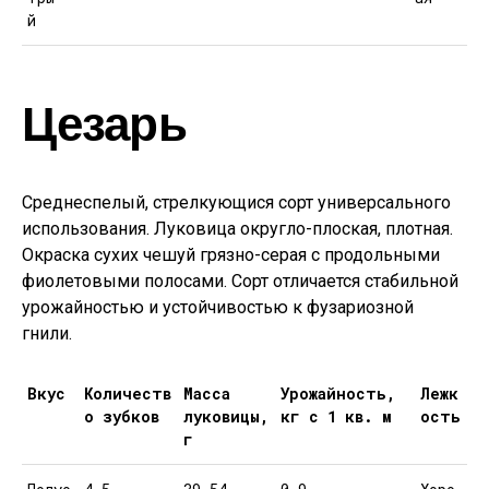
й
Цезарь
Среднеспелый, стрелкующися сорт универсального
использования. Луковица округло-плоская, плотная.
Окраска сухих чешуй грязно-серая с продольными
фиолетовыми полосами. Сорт отличается стабильной
урожайностью и устойчивостью к фузариозной
гнили.
Вкус
Количеств
Масса
Урожайность,
Лежк
о зубков
луковицы,
кг с 1 кв. м
ость
г