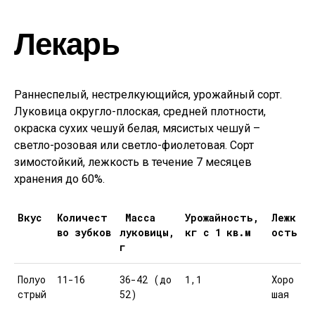
Лекарь
Раннеспелый, нестрелкующийся, урожайный сорт.
Луковица округло-плоская, средней плотности,
окраска сухих чешуй белая, мясистых чешуй –
светло-розовая или светло-фиолетовая. Сорт
зимостойкий, лежкость в течение 7 месяцев
хранения до 60%.
Вкус
Количест
Масса
Урожайность,
Лежк
во зубков
луковицы,
кг с 1 кв.м
ость
г
Полуо
11-16
36-42 (до
1,1
Хоро
стрый
52)
шая