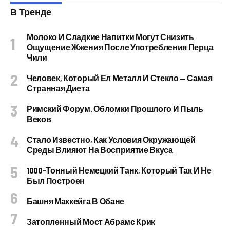
В Тренде
Молоко И Сладкие Напитки Могут Снизить
Ощущение Жжения После Употребления Перца
Чили
Человек, Который Ел Металл И Стекло — Самая
Странная Диета
Римский Форум. Обломки Прошлого И Пыль
Веков
Стало Известно, Как Условия Окружающей
Среды Влияют На Восприятие Вкуса
1000-Тонный Немецкий Танк, Который Так И Не
Был Построен
Башня Маккейга В Обане
Затопленный Мост Абрамс Крик