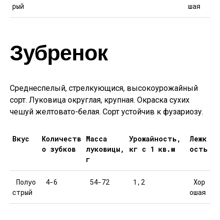
рый
шая
Зубренок
Среднеспелый, стрелкующися, высокоурожайный
сорт. Луковица округлая, крупная. Окраска сухих
чешуй желтовато-белая. Сорт устойчив к фузариозу.
Вкус
Количеств
Масса
Урожайность,
Лежк
о зубков
луковицы,
кг с 1 кв.м
ость
г
Полуо
4-6
54-72
1,2
Хор
стрый
ошая