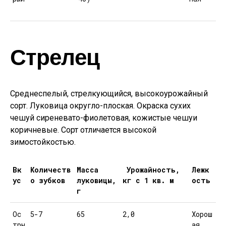
Стрелец
Среднеспелый, стрелкующийся, высокоурожайный
сорт. Луковица округло-плоская. Окраска сухих
чешуй сиреневато-фиолетовая, кожистые чешуи
коричневые. Сорт отличается высокой
зимостойкостью.
Вк
Количеств
Масса
Урожайность,
Лежк
ус
о зубков
луковицы,
кг с 1 кв. м
ость
г
Ос
5-7
65
2,0
Хорош
тры
ая