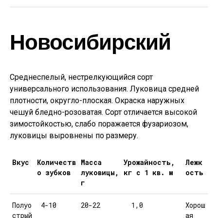
Новосибирский
Среднеспелый, нестрелкующийся сорт
универсального использования. Луковица средней
плотности, округло-плоская. Окраска наружных
чешуй бледно-розоватая. Сорт отличается высокой
зимостойкостью, слабо поражается фузариозом,
луковицы выровнены по размеру.
Вкус
Количеств
Масса
Урожайность,
Лежк
о зубков
луковицы,
кг с 1 кв. м
ость
г
Полуо
4-10
20-22
1,0
Хорош
стрый
ая