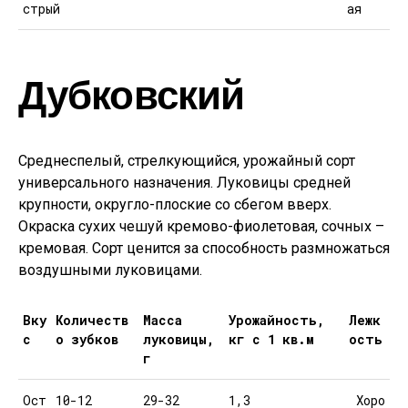
стрый
ая
Дубковский
Среднеспелый, стрелкующийся, урожайный сорт
универсального назначения. Луковицы средней
крупности, округло-плоские со сбегом вверх.
Окраска сухих чешуй кремово-фиолетовая, сочных –
кремовая. Сорт ценится за способность размножаться
воздушными луковицами.
Вку
Количеств
Масса
Урожайность,
Лежк
с
о зубков
луковицы,
кг с 1 кв.м
ость
г
Ост
10-12
29-32
1,3
Хоро