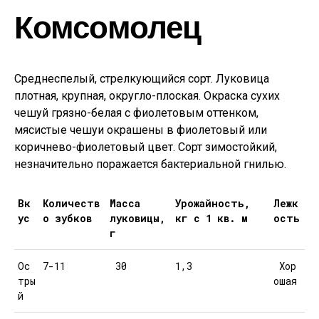
Комсомолец
Среднеспелый, стрелкующийся сорт. Луковица
плотная, крупная, округло-плоская. Окраска сухих
чешуй грязно-белая с фиолетовым оттенком,
мясистые чешуи окрашены в фиолетовый или
коричнево-фиолетовый цвет. Сорт зимостойкий,
незначительно поражается бактериальной гнилью.
Вк
Количеств
Масса
Урожайность,
Лежк
ус
о зубков
луковицы,
кг с 1 кв. м
ость
г
Ос
7-11
30
1,3
Хор
тры
ошая
й