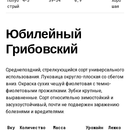
Полуо
4-5
39-54
0,9
Хоро
стрый
шая
Юбилейный
Грибовский
Среднепоздний, стрелкующийся сорт универсального
использования. Луковица округло-плоская со сбегом
вниз. Окраска сухих чешуй фиолетовая с темно-
фиолетовыми прожилками. Зубки крупные,
выравненные. Сорт относительно зимостойкий и
засухоустойчивый, почти не подвержен заражению
болезнями и вредителями.
Вку
Количество
Масса
Урожайн
Лежко