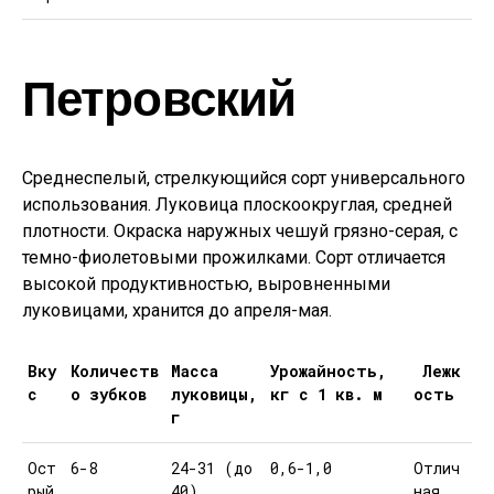
Петровский
Среднеспелый, стрелкующийся сорт универсального
использования. Луковица плоскоокруглая, средней
плотности. Окраска наружных чешуй грязно-серая, с
темно-фиолетовыми прожилками. Сорт отличается
высокой продуктивностью, выровненными
луковицами, хранится до апреля-мая.
Вку
Количеств
Масса
Урожайность,
Лежк
с
о зубков
луковицы,
кг с 1 кв. м
ость
г
Ост
6-8
24-31 (до
0,6-1,0
Отлич
рый
40)
ная