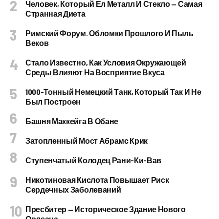
Человек, Который Ел Металл И Стекло — Самая
Странная Диета
Римский Форум. Обломки Прошлого И Пыль
Веков
Стало Известно, Как Условия Окружающей
Среды Влияют На Восприятие Вкуса
1000-Тонный Немецкий Танк, Который Так И Не
Был Построен
Башня Маккейга В Обане
Затопленный Мост Абрамс Крик
Ступенчатый Колодец Рани-Ки-Вав
Никотиновая Кислота Повышает Риск
Сердечных Заболеваний
Пресбитер — Историческое Здание Нового
Орлеана