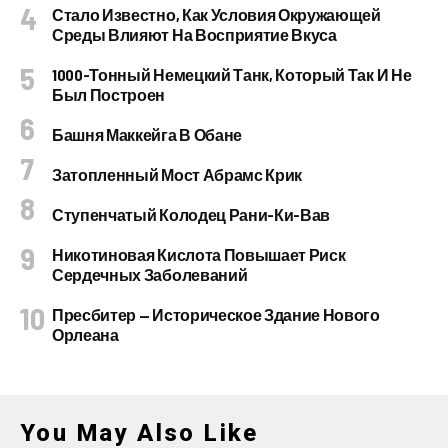
Стало Известно, Как Условия Окружающей
Среды Влияют На Восприятие Вкуса
1000-Тонный Немецкий Танк, Который Так И Не
Был Построен
Башня Маккейга В Обане
Затопленный Мост Абрамс Крик
Ступенчатый Колодец Рани-Ки-Вав
Никотиновая Кислота Повышает Риск
Сердечных Заболеваний
Пресбитер — Историческое Здание Нового
Орлеана
You May Also Like