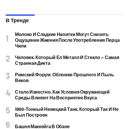
В Тренде
Молоко И Сладкие Напитки Могут Снизить
Ощущение Жжения После Употребления Перца
Чили
Человек, Который Ел Металл И Стекло — Самая
Странная Диета
Римский Форум. Обломки Прошлого И Пыль
Веков
Стало Известно, Как Условия Окружающей
Среды Влияют На Восприятие Вкуса
1000-Тонный Немецкий Танк, Который Так И Не
Был Построен
Башня Маккейга В Обане