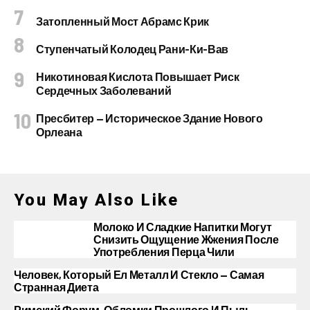
Затопленный Мост Абрамс Крик
Ступенчатый Колодец Рани-Ки-Вав
Никотиновая Кислота Повышает Риск
Сердечных Заболеваний
Пресбитер — Историческое Здание Нового
Орлеана
You May Also Like
Молоко И Сладкие Напитки Могут
Снизить Ощущение Жжения После
Употребления Перца Чили
Человек, Который Ел Металл И Стекло — Самая
Странная Диета
Римский Форум. Обломки Прошлого И Пыль