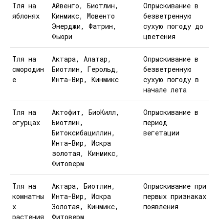
Тля на
Айвенго, Биотлин,
Опрыскивание в
яблонях
Кинмикс, Мовенто
безветренную
Энерджи, Фатрин,
сухую погоду до
Фьюри
цветения
Тля на
Актара, Алатар,
Опрыскивание в
смородин
Биотлин, Герольд,
безветренную
е
Инта-Вир, Кинмикс
сухую погоду в
начале лета
Тля на
Актофит, БиоКилл,
Опрыскивание в
огурцах
Биотлин,
период
Битоксибациллин,
вегетации
Инта-Вир, Искра
золотая, Кинмикс,
Фитоверм
Тля на
Актара, Биотлин,
Опрыскивание при
комнатны
Инта-Вир, Искра
первых признаках
х
Золотая, Кинмикс,
появления
растения
Фитоверм