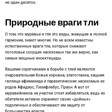
не один десяток.
Природные враги тли
О том, что муравьи и тля это виды, живущие в полной
гармонии, знают многие. Но не всем известны
естественные враги тли, которые снижают
поголовье сосущих насекомых так же верно, как
самые мощные инсектициды.
Вашими соратниками в борьбе с тлей являются:
очаровательная божья коровка, златоглазка, хищная
галлица-афимизида и паразитические насекомые из
родов Афидиус, Лизифлебус, Праон. А вот от
муравейников на участке стоит избавляться, ведь их
обитатели активно охраняют своих «дойных»
подопечных и обеспечивают им защиту от
большинства врагов.