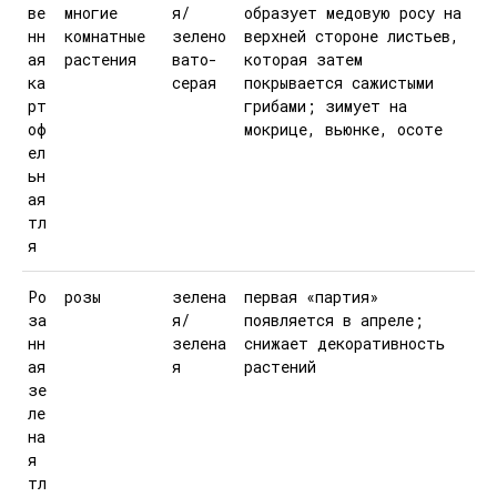
ве
многие
я/
образует медовую росу на
нн
комнатные
зелено
верхней стороне листьев,
ая
растения
вато-
которая затем
ка
серая
покрывается сажистыми
рт
грибами; зимует на
оф
мокрице, вьюнке, осоте
ел
ьн
ая
тл
я
Ро
розы
зелена
первая «партия»
за
я/
появляется в апреле;
нн
зелена
снижает декоративность
ая
я
растений
зе
ле
на
я
тл