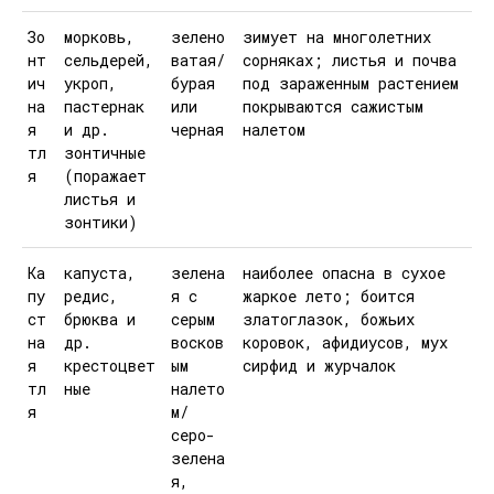
Зо
морковь,
зелено
зимует на многолетних
нт
сельдерей,
ватая/
сорняках; листья и почва
ич
укроп,
бурая
под зараженным растением
на
пастернак
или
покрываются сажистым
я
и др.
черная
налетом
тл
зонтичные
я
(поражает
листья и
зонтики)
Ка
капуста,
зелена
наиболее опасна в сухое
пу
редис,
я с
жаркое лето; боится
ст
брюква и
серым
златоглазок, божьих
на
др.
восков
коровок, афидиусов, мух
я
крестоцвет
ым
сирфид и журчалок
тл
ные
налето
я
м/
серо-
зелена
я,