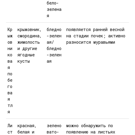
бело-
зелена
я
Кр
крыжовник,
бледно
появляется ранней весной
ыж
смородина,
-зелен
на стадии почек; активно
ов
жимолость
ая/
разносится муравьями
ни
и другие
бледно
ко
ягодные
-зелен
ва
кусты
ая
я
по
бе
го
ва
я
тл
я
Ли
красная,
зелено
можно обнаружить по
ст
белая и
вато-
появлению на листьях