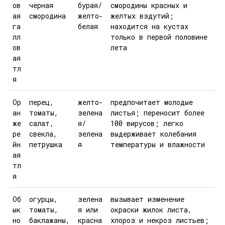
ов
черная
бурая/
смородины красных и
ая
смородина
желто-
желтых вздутий;
га
белая
находится на кустах
лл
только в первой половине
ов
лета
ая
тл
я
Ор
перец,
желто-
предпочитает молодые
ан
томаты,
зелена
листья; переносит более
же
салат,
я/
100 вирусов; легко
ре
свекла,
зелена
выдерживает колебания
йн
петрушка
я
температуры и влажности
ая
тл
я
Об
огурцы,
зелена
вызывает изменение
ык
томаты,
я или
окраски жилок листа,
но
баклажаны,
красна
хлороз и некроз листьев;