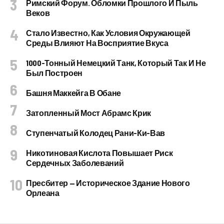
Римский Форум. Обломки Прошлого И Пыль
Веков
Стало Известно, Как Условия Окружающей
Среды Влияют На Восприятие Вкуса
1000-Тонный Немецкий Танк, Который Так И Не
Был Построен
Башня Маккейга В Обане
Затопленный Мост Абрамс Крик
Ступенчатый Колодец Рани-Ки-Вав
Никотиновая Кислота Повышает Риск
Сердечных Заболеваний
Пресбитер — Историческое Здание Нового
Орлеана