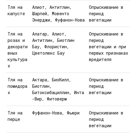
Тля на
Алиот, Антитлин,
Опрыскивание в
капусте
Шарпей, Мовенто
период
Энерджи, Фуфанон-Нова
вегетации
Тля на
Алатар, Алиот,
Опрыскивание в
розах и
Антитлин, Биотлин
период
декорати
Бау, Флористин,
вегетации и при
вных
Цветолюкс Бау
первых признаках
культура
вредителя
х
Тля на
Актара, БиоКилл,
Опрыскивание в
помидора
Биотлин,
период
х
Битоксибациллин, Инта
вегетации
-Вир, Фитоверм
Тля на
Фуфанон-Нова, Фьюри
Опрыскивание в
перце
период
вегетации