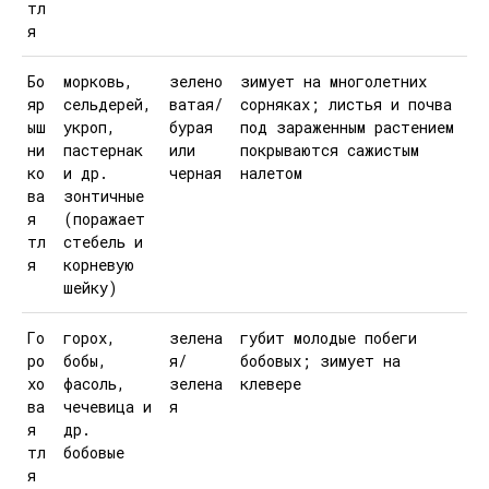
тл
я
Бо
морковь,
зелено
зимует на многолетних
яр
сельдерей,
ватая/
сорняках; листья и почва
ыш
укроп,
бурая
под зараженным растением
ни
пастернак
или
покрываются сажистым
ко
и др.
черная
налетом
ва
зонтичные
я
(поражает
тл
стебель и
я
корневую
шейку)
Го
горох,
зелена
губит молодые побеги
ро
бобы,
я/
бобовых; зимует на
хо
фасоль,
зелена
клевере
ва
чечевица и
я
я
др.
тл
бобовые
я