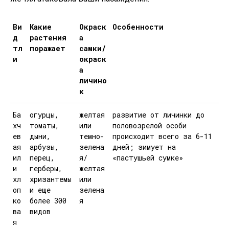
Ви
Какие
Окраск
Особенности
д
растения
а
тл
поражает
самки/
и
окраск
а
личино
к
Ба
огурцы,
желтая
развитие от личинки до
хч
томаты,
или
половозрелой особи
ев
дыни,
темно-
происходит всего за 6-11
ая
арбузы,
зелена
дней; зимует на
ил
перец,
я/
«пастушьей сумке»
и
герберы,
желтая
хл
хризантемы
или
оп
и еще
зелена
ко
более 300
я
ва
видов
я