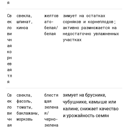
я
Св
свекла,
желтов
зимует на остатках
ек
шпинат,
ато-
сорняков и корнеплодов;
ло
киноа
белая/
активно размножается на
ви
белая
недостаточно увлажненных
чн
участках
ая
ко
рн
ев
ая
тл
я
Св
свекла,
блестя
зимует на бруснике,
ек
фасоль,
щая
чубушнике, камыше или
ло
томаты,
зелена
калине; снижает качество
ви
баклажаны,
я/
и урожайность семян
чн
морковь
черно-
ая
зелена