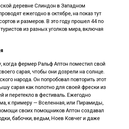
ийской деревне Слиндон в Западном
роводят ежегодно в октябре, на показ тут
ортов и размеров. В это году прошел 44 по
 туристов из разных уголков мира, включая
ия
у, когда фермер Ральф Аптон поместил свой
воего сарая, чтобы они дозрели на солнце.
кого народа. Он попробовал повторить этот
рышу сарая как полотно для своей фрески из
ией и перетекло в фестиваль. Ежегодно
ема, к примеру — Вселенная, или Пирамиды,
и помощи своих помощников Аптон создавал
ки, бабочки, ведьм, Ноев Ковчег и даже