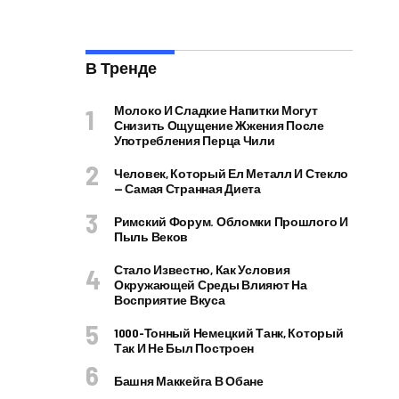
В Тренде
Молоко И Сладкие Напитки Могут
Снизить Ощущение Жжения После
Употребления Перца Чили
Человек, Который Ел Металл И Стекло
— Самая Странная Диета
Римский Форум. Обломки Прошлого И
Пыль Веков
Стало Известно, Как Условия
Окружающей Среды Влияют На
Восприятие Вкуса
1000-Тонный Немецкий Танк, Который
Так И Не Был Построен
Башня Маккейга В Обане