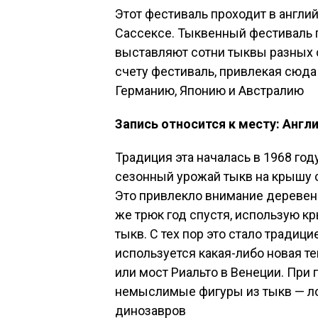
Этот фестиваль проходит в англ
Сассексе. Тыквенный фестиваль п
выставляют сотни тыквы разных с
счету фестиваль, привлекая сюда
Германию, Японию и Австралию
Запись относится к месту: Англ
Традиция эта началась в 1968 год
сезонный урожай тыкв на крышу с
Это привлекло внимание деревенс
же трюк год спустя, использую к
тыкв. С тех пор это стало традиц
используется какая-либо новая т
или мост Риальто в Венеции. Пр
немыслимые фигуры из тыкв — лод
динозавров