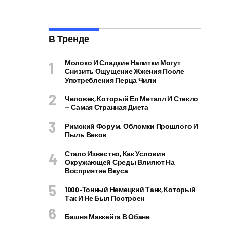
В Тренде
Молоко И Сладкие Напитки Могут
Снизить Ощущение Жжения После
Употребления Перца Чили
Человек, Который Ел Металл И Стекло
— Самая Странная Диета
Римский Форум. Обломки Прошлого И
Пыль Веков
Стало Известно, Как Условия
Окружающей Среды Влияют На
Восприятие Вкуса
1000-Тонный Немецкий Танк, Который
Так И Не Был Построен
Башня Маккейга В Обане