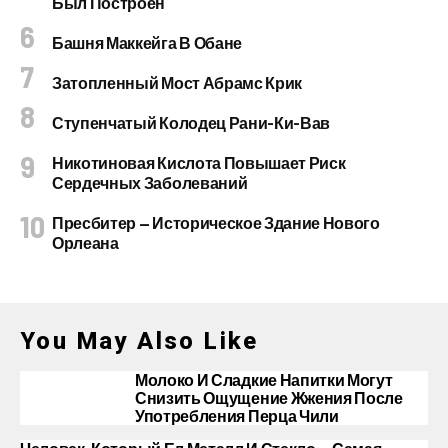
Был Построен
Башня Маккейга В Обане
Затопленный Мост Абрамс Крик
Ступенчатый Колодец Рани-Ки-Вав
Никотиновая Кислота Повышает Риск
Сердечных Заболеваний
Пресбитер — Историческое Здание Нового
Орлеана
You May Also Like
Молоко И Сладкие Напитки Могут
Снизить Ощущение Жжения После
Употребления Перца Чили