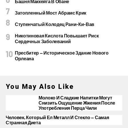
Башня Маккейга В Обане
Затопленный Мост Абрамс Крик
Ступенчатый Колодец Рани-Ки-Вав
Никотиновая Кислота Повышает Риск
Сердечных Заболеваний
Пресбитер — Историческое Здание Нового
Орлеана
You May Also Like
Молоко И Сладкие Напитки Могут
Снизить Ощущение Жжения После
Употребления Перца Чили
Человек, Который Ел Металл И Стекло — Самая
Странная Диета