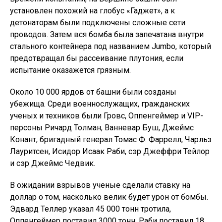
установлен похожий на глобус «Гаджет», а к
детонаторам были подключены сложные сети
проводов. Затем вся бомба была запечатана внутри
стального контейнера под названием Jumbo, который
предотвращал бы рассеивание плутония, если
испытание оказажется грязным.
Около 10 000 ярдов от башни были созданы
убежища. Среди военнослужащих, гражданских
ученых и техников были Гровс, Оппенгеймер и VIP-
персоны Ричард Толман, Ванневар Буш, Джеймс
Конант, бригадный генерал Томас Ф. Фаррелл, Чарльз
Лауритсен, Исидор Исаак Раби, сэр Джеффри Тейлор
и сэр Джеймс Чедвик.
В ожидании взрывов ученые сделали ставку на
доллар о том, насколько велик будет урон от бомбы.
Эдвард Теллер указал 45 000 тонн тротила,
Оппенгеймер поставил 3000 тонн, Раби поставил 18