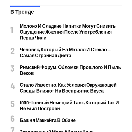
В Тренде
Молоко И Сладкие Напитки Могут Снизить
Ощущение Жжения После Употребления
Перца Чили
Человек, Который Ел Металл И Стекло —
Самая Странная Диета
Римский Форум. Обломки Прошлого И Пыль
Веков
Стало Известно, Как Условия Окружающей
Среды Влияют На Восприятие Вкуса
1000-Тонный Немецкий Танк, Который Так И
Не Был Построен
Башня Маккейга В Обане
Затопленный Мост Абрамс Крик