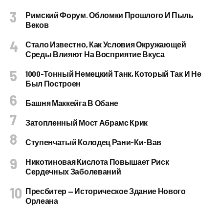
Римский Форум. Обломки Прошлого И Пыль
Веков
Стало Известно, Как Условия Окружающей
Среды Влияют На Восприятие Вкуса
1000-Тонный Немецкий Танк, Который Так И Не
Был Построен
Башня Маккейга В Обане
Затопленный Мост Абрамс Крик
Ступенчатый Колодец Рани-Ки-Вав
Никотиновая Кислота Повышает Риск
Сердечных Заболеваний
Пресбитер — Историческое Здание Нового
Орлеана