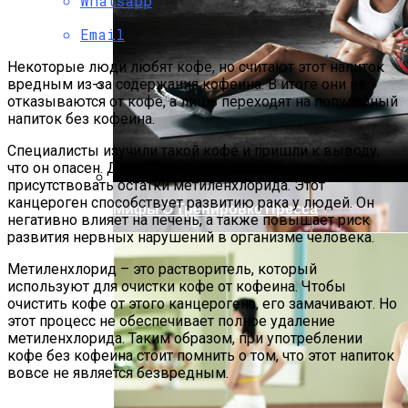
Whatsapp
Email
Некоторые люди любят кофе, но считают этот напиток
вредным из-за содержания кофеина. В итоге они не
отказываются от кофе, а лишь переходят на популярный
Как Готовить Ирландский Содовый
напиток без кофеина.
Хлеб: Классические Рецепты
Специалисты изучили такой кофе и пришли к выводу,
что он опасен. Дело в том, что в таком напитке могут
присутствовать остатки метиленхлорида. Этот
канцероген способствует развитию рака у людей. Он
Мифы О Тренировке Пресса
негативно влияет на печень, а также повышает риск
развития нервных нарушений в организме человека.
Метиленхлорид – это растворитель, который
используют для очистки кофе от кофеина. Чтобы
очистить кофе от этого канцерогена, его замачивают. Но
этот процесс не обеспечивает полное удаление
метиленхлорида. Таким образом, при употреблении
кофе без кофеина стоит помнить о том, что этот напиток
вовсе не является безвредным.