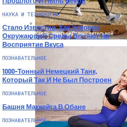
Прошлого И Пыль Веков
НАУКА И ТЕХНОЛОГИИ
Стало Известно, Как Условия
Как Заниматься Оздоровительной
Окружающей Среды Влияют На
Ходьбой?
Восприятие Вкуса
Рецепты Пасхальных Куличей На Соде
ПОЗНАВАТЕЛЬНОЕ
1000-Тонный Немецкий Танк,
Который Так И Не Был Построен
ПОЗНАВАТЕЛЬНОЕ
Башня Маккейга В Обане
ПОЗНАВАТЕЛЬНОЕ