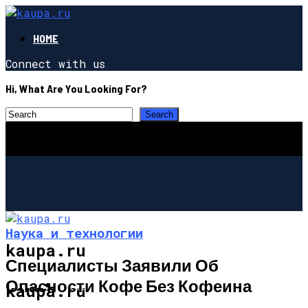
HOME
Connect with us
Hi, What Are You Looking For?
Наука и технологии
kaupa.ru
Специалисты Заявили Об
Опасности Кофе Без Кофеина
ПОЗНАВАТЕЛЬНОЕ
kaupa.ru