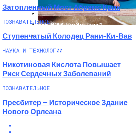
Затопленный Мост Абрамс Крик
ПОЗНАВАТЕЛЬНОЕ
ИНЬ-ЙОГА. Что Это Такое?
Вареники На Соде — Лучшие Рецепты
Ступенчатый Колодец Рани-Ки-Вав
Шанкха Пракшалана — Йогическая
Практика Очищения Кишечника
НАУКА И ТЕХНОЛОГИИ
Никотиновая Кислота Повышает
Риск Сердечных Заболеваний
ПОЗНАВАТЕЛЬНОЕ
Пресбитер — Историческое Здание
Нового Орлеана