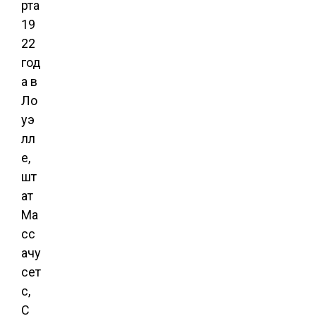
рта
19
22
год
а в
Ло
уэ
лл
е,
шт
ат
Ма
сс
ачу
сет
с,
С