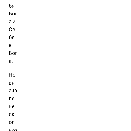
бя,
Бог
а и
Се
бя
в
Бог
е.
Но
вн
ача
ле
не
ск
ол
ько