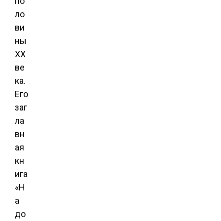
по
ло
ви
ны
XX
ве
ка.
Его
заг
ла
вн
ая
кн
ига
«Н
а
до