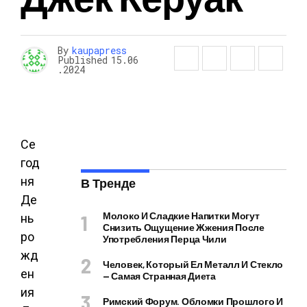
By
kaupapress
Published
15.06
.2024
Се
год
ня
В Тренде
Де
Молоко И Сладкие Напитки Могут
нь
Снизить Ощущение Жжения После
ро
Употребления Перца Чили
жд
Человек, Который Ел Металл И Стекло
ен
— Самая Странная Диета
ия
Римский Форум. Обломки Прошлого И