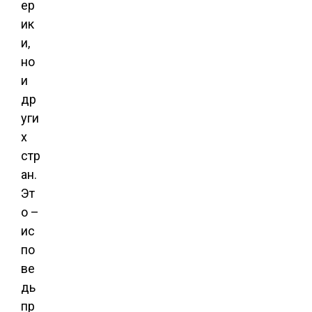
ер
ик
и,
но
и
др
уги
х
стр
ан.
Эт
о –
ис
по
ве
дь
пр