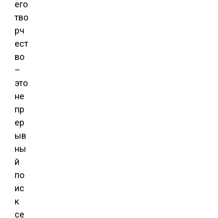
его
тво
рч
ест
во
–
это
не
пр
ер
ыв
ны
й
по
ис
к
се