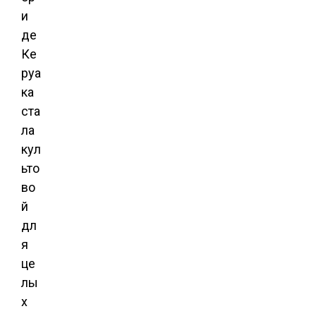
и
де
Ке
руа
ка
ста
ла
кул
ьто
во
й
дл
я
це
лы
х