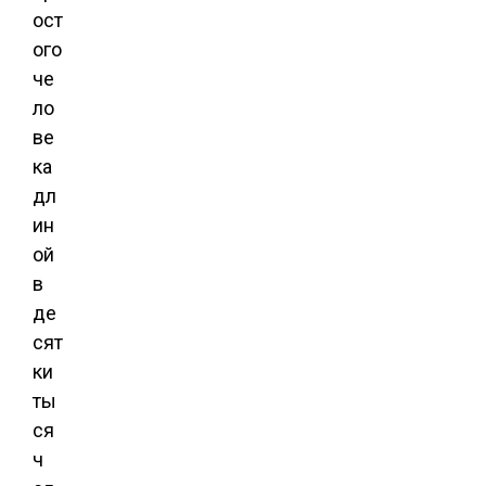
ост
ого
че
ло
ве
ка
дл
ин
ой
в
де
сят
ки
ты
ся
ч