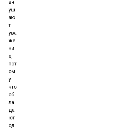
вн
уш
аю
т
ува
же
ни
е,
пот
ом
у
что
об
ла
да
ют
од