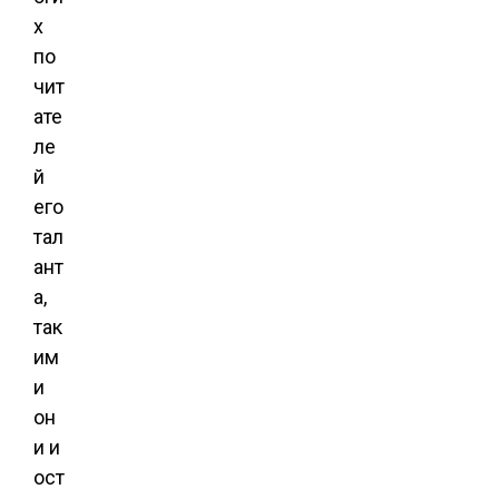
х
по
чит
ате
ле
й
его
тал
ант
а,
так
им
и
он
и и
ост