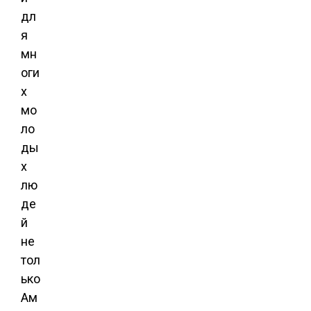
дл
я
мн
оги
х
мо
ло
ды
х
лю
де
й
не
тол
ько
Ам