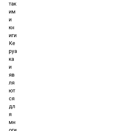
так
им
и
кн
иги
Ке
руа
ка
и
яв
ля
ют
ся
дл
я
мн
оги