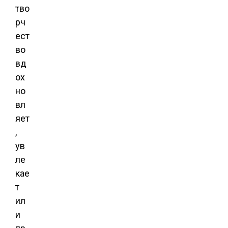
тво
рч
ест
во
вд
ох
но
вл
яет
,
ув
ле
кае
т
ил
и