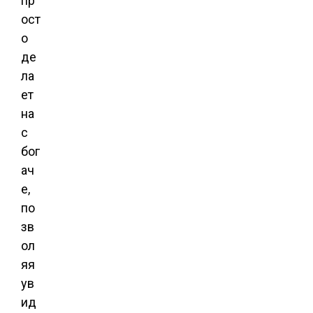
пр
ост
о
де
ла
ет
на
с
бог
ач
е,
по
зв
ол
яя
ув
ид