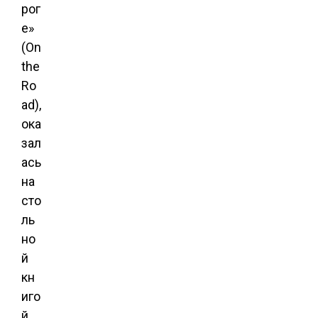
рог
е»
(On
the
Ro
ad),
ока
зал
ась
на
сто
ль
но
й
кн
иго
й