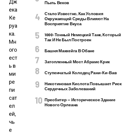
Дж
Пыль Веков
ека
Стало Известно, Как Условия
Ке
Окружающей Среды Влияют На
Восприятие Вкуса
руа
ка.
1000-Тонный Немецкий Танк, Который
Так И Не Был Построен
Мн
ого
Башня Маккейга В Обане
ест
Затопленный Мост Абрамс Крик
ь в
Ступенчатый Колодец Рани-Ки-Вав
ми
ре
Никотиновая Кислота Повышает Риск
Сердечных Заболеваний
пи
сат
Пресбитер — Историческое Здание
Нового Орлеана
ел
ей,
чь
е