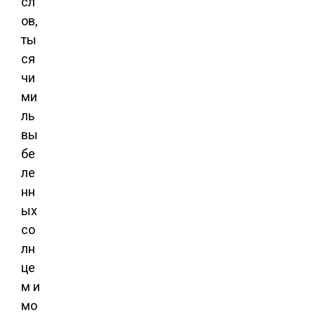
сл
ов,
ты
ся
чи
ми
ль
вы
бе
ле
нн
ых
со
лн
це
м и
мо