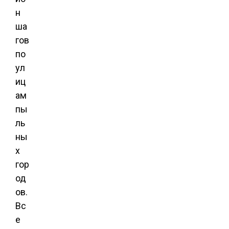
н
ша
гов
по
ул
иц
ам
пы
ль
ны
х
гор
од
ов.
Вс
е