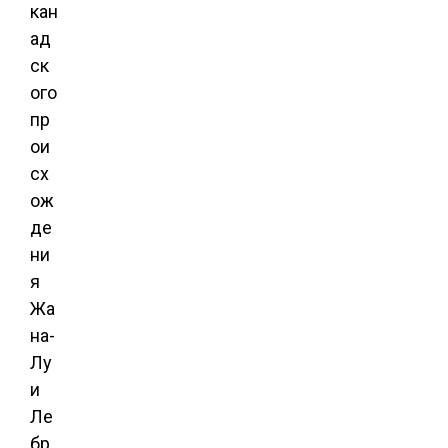
кан
ад
ск
ого
пр
ои
сх
ож
де
ни
я
Жа
на-
Лу
и
Ле
бр