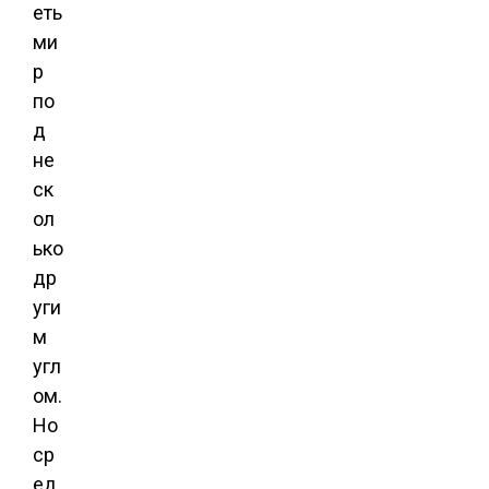
еть
ми
р
по
д
не
ск
ол
ько
др
уги
м
угл
ом.
Но
ср
ед