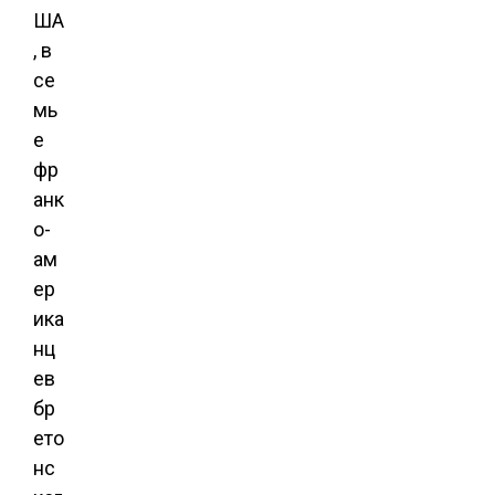
ША
, в
се
мь
е
фр
анк
о-
ам
ер
ика
нц
ев
бр
ето
нс