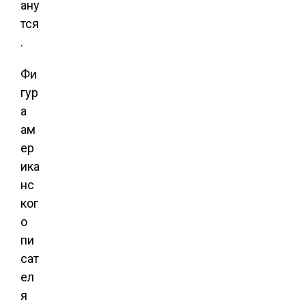
ану
тся
.
Фи
гур
а
ам
ер
ика
нс
ког
о
пи
сат
ел
я