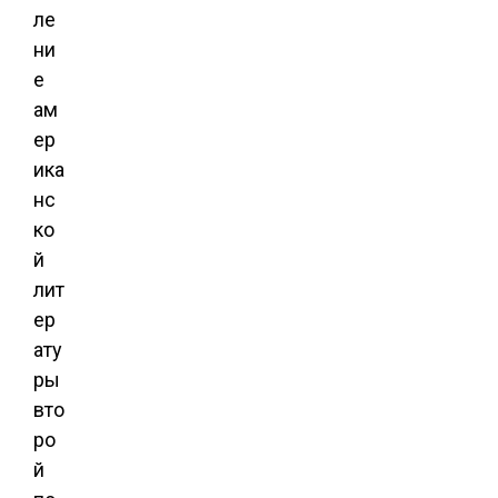
ле
ни
е
ам
ер
ика
нс
ко
й
лит
ер
ату
ры
вто
ро
й