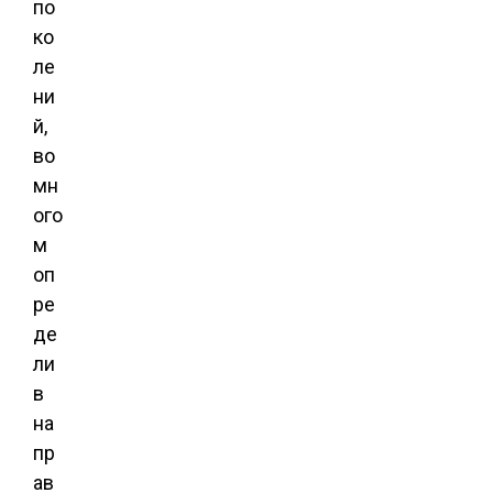
по
ко
ле
ни
й,
во
мн
ого
м
оп
ре
де
ли
в
на
пр
ав