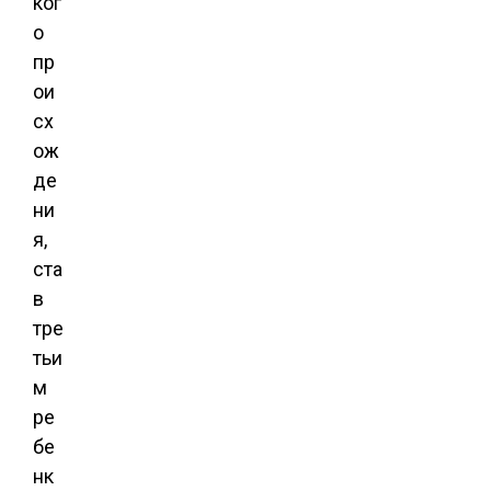
ког
о
пр
ои
сх
ож
де
ни
я,
ста
в
тре
тьи
м
ре
бе
нк