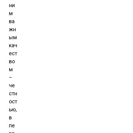
ни
м
ва
жн
ым
кач
ест
во
м
–
че
стн
ост
ью,
в
пе