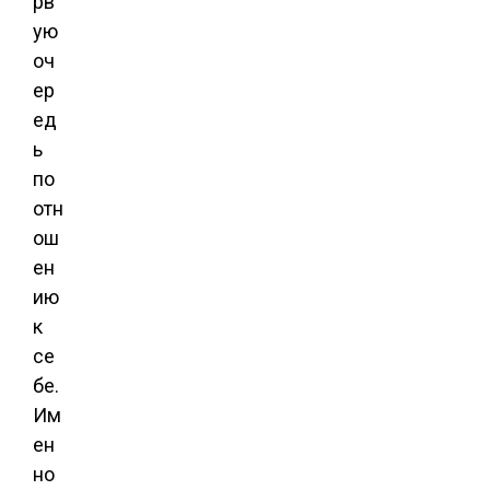
рв
ую
оч
ер
ед
ь
по
отн
ош
ен
ию
к
се
бе.
Им
ен
но