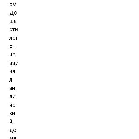
ом.
До
ше
сти
лет
он
не
изу
ча
л
анг
ли
йс
ки
й,
до
ма