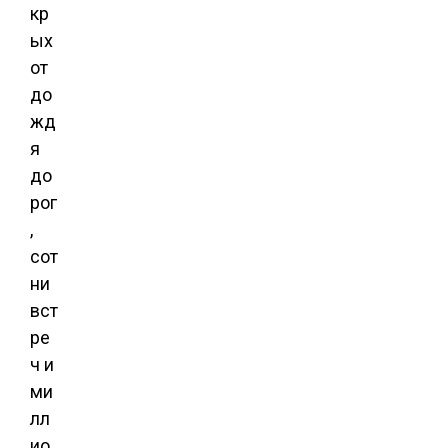
кр
ых
от
до
жд
я
до
рог
,
сот
ни
вст
ре
ч и
ми
лл
ио