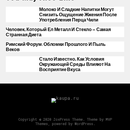
Молоко И Сладкие Напитки Могут
Снизить Ощущение Жжения После
Употребления Перца Чили
Человек, Который Ел Металл И Стекло — Самая
Странная Диета
Римский Форум. Обломки Прошлого И Пыль
Веков
Стало Известно, Как Условия
Окружающей Среды Влияют На
Восприятие Вкуса
Copyright © 2020 ZoxPress Theme. Theme by MVP
Themes, powered by WordPress.