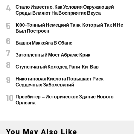
Стало Известно, Как Условия Окружающей
Среды Влияют На Восприятие Вкуса
1000-Тонный Немецкий Танк, Который Так И Не
Был Построен
Башня Маккейга В Обане
Затопленный Мост Абрамс Крик
Ступенчатый Колодец Рани-Ки-Вав
Никотиновая Кислота Повышает Риск
Сердечных Заболеваний
Пресбитер — Историческое Здание Нового
Орлеана
You May Also Like