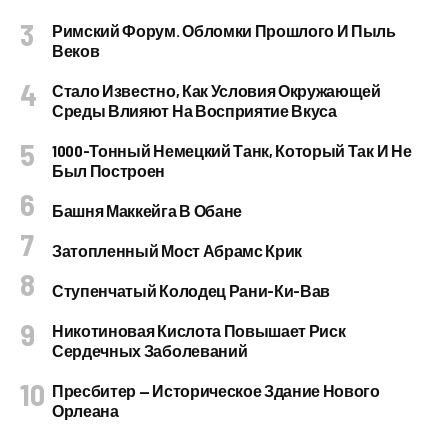
Римский Форум. Обломки Прошлого И Пыль
Веков
Стало Известно, Как Условия Окружающей
Среды Влияют На Восприятие Вкуса
1000-Тонный Немецкий Танк, Который Так И Не
Был Построен
Башня Маккейга В Обане
Затопленный Мост Абрамс Крик
Ступенчатый Колодец Рани-Ки-Вав
Никотиновая Кислота Повышает Риск
Сердечных Заболеваний
Пресбитер — Историческое Здание Нового
Орлеана