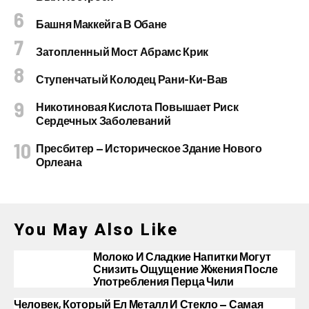
Башня Маккейга В Обане
Затопленный Мост Абрамс Крик
Ступенчатый Колодец Рани-Ки-Вав
Никотиновая Кислота Повышает Риск
Сердечных Заболеваний
Пресбитер — Историческое Здание Нового
Орлеана
You May Also Like
Молоко И Сладкие Напитки Могут
Снизить Ощущение Жжения После
Употребления Перца Чили
Человек, Который Ел Металл И Стекло — Самая