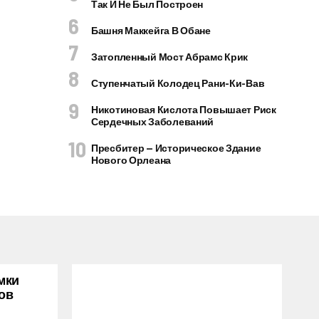
Так И Не Был Построен
Башня Маккейга В Обане
Затопленный Мост Абрамс Крик
Ступенчатый Колодец Рани-Ки-Вав
Никотиновая Кислота Повышает Риск
Сердечных Заболеваний
Пресбитер — Историческое Здание
Нового Орлеана
мки
ов