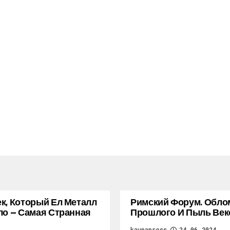
к, Который Ел Металл
Римский Форум. Обло
ло — Самая Странная
Прошлого И Пыль Век
kaupapress
24.06.2024