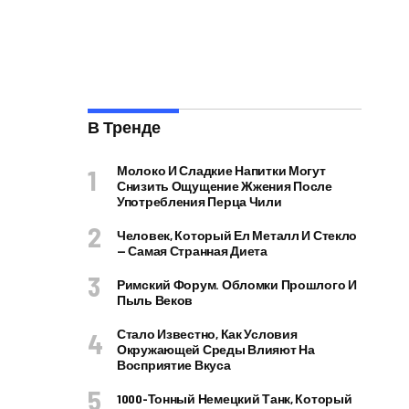
В Тренде
Молоко И Сладкие Напитки Могут
Снизить Ощущение Жжения После
Употребления Перца Чили
Человек, Который Ел Металл И Стекло
— Самая Странная Диета
Римский Форум. Обломки Прошлого И
Пыль Веков
Стало Известно, Как Условия
Окружающей Среды Влияют На
Восприятие Вкуса
1000-Тонный Немецкий Танк, Который