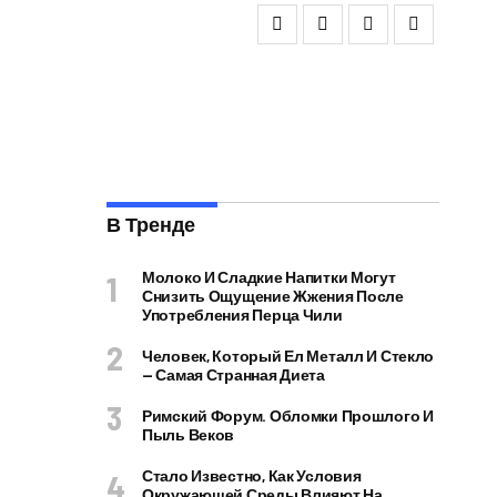
В Тренде
Молоко И Сладкие Напитки Могут
Снизить Ощущение Жжения После
Употребления Перца Чили
Человек, Который Ел Металл И Стекло
— Самая Странная Диета
Римский Форум. Обломки Прошлого И
Пыль Веков
Стало Известно, Как Условия
Окружающей Среды Влияют На