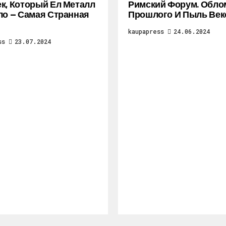
к, Который Ел Металл
Римский Форум. Обло
ло — Самая Странная
Прошлого И Пыль Век
kaupapress
24.06.2024
ss
23.07.2024