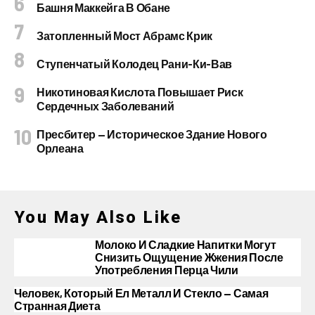
Башня Маккейга В Обане
Затопленный Мост Абрамс Крик
Ступенчатый Колодец Рани-Ки-Вав
Никотиновая Кислота Повышает Риск
Сердечных Заболеваний
Пресбитер — Историческое Здание Нового
Орлеана
You May Also Like
Молоко И Сладкие Напитки Могут
Снизить Ощущение Жжения После
Употребления Перца Чили
Человек, Который Ел Металл И Стекло — Самая
Странная Диета