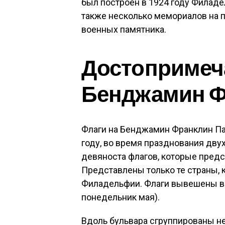
был построен в 1924 году Филад
также несколько мемориалов на п
военных памятника.
Достопримеч
Бенджамин Ф
Флаги на Бенджамин Франклин Па
году, во время празднования дву
девяноста флагов, которые предс
Представлены только те страны, 
Филадельфии. Флаги вывешены в
понедельник мая).
Вдоль бульвара сгруппированы н