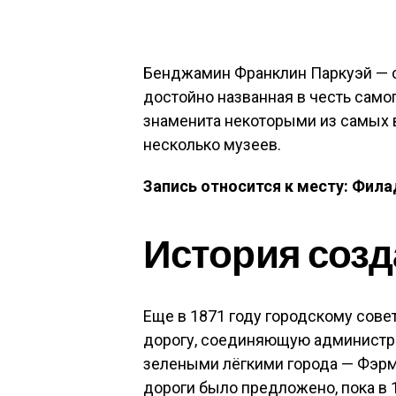
Бенджамин Франклин Паркуэй — с
достойно названная в честь самог
знаменита некоторыми из самых
несколько музеев.
Запись относится к месту: Фил
История соз
Еще в 1871 году городскому сов
дорогу, соединяющую администр
зелеными лёгкими города — Фэрм
дороги было предложено, пока в 