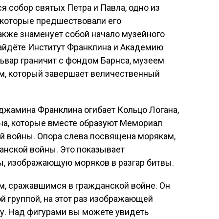
я собор святых Петра и Павла, одно из
 которые предшествовали его
акже знаменует собой начало музейного
айдёте Институт Франклина и Академию
львар граничит с фондом Барнса, музеем
м, который завершает величественный
нджамина Франклина огибает Кольцо Логана,
на, которые вместе образуют Мемориал
й войны. Опора слева посвящена морякам,
анской войны. Это показывает
ы, изображающую моряков в разгар битвы.
м, сражавшимся в гражданской войне. Он
й группой, на этот раз изображающей
оту. Над фигурами вы можете увидеть