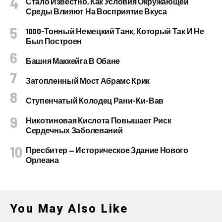
Стало Известно, Как Условия Окружающей
Среды Влияют На Восприятие Вкуса
1000-Тонный Немецкий Танк, Который Так И Не
Был Построен
Башня Маккейга В Обане
Затопленный Мост Абрамс Крик
Ступенчатый Колодец Рани-Ки-Вав
Никотиновая Кислота Повышает Риск
Сердечных Заболеваний
Пресбитер — Историческое Здание Нового
Орлеана
You May Also Like