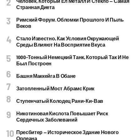
Человек, Который Ел Металл И Стекло — Самая
Странная Диета
Римский Форум. Обломки Прошлого И Пыль
Веков
Стало Известно, Как Условия Окружающей
Среды Влияют На Восприятие Вкуса
1000-Тонный Немецкий Танк, Который Так И Не
Был Построен
Башня Маккейга В Обане
Затопленный Мост Абрамс Крик
Ступенчатый Колодец Рани-Ки-Вав
Никотиновая Кислота Повышает Риск
Сердечных Заболеваний
Пресбитер — Историческое Здание Нового
Орлеана