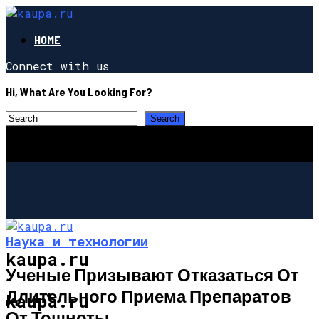
HOME
Connect with us
Hi, What Are You Looking For?
Наука и технологии
kaupa.ru
Ученые Призывают Отказаться От
Длительного Приема Препаратов
ПОЗНАВАТЕЛЬНОЕ
kaupa.ru
От Тошноты