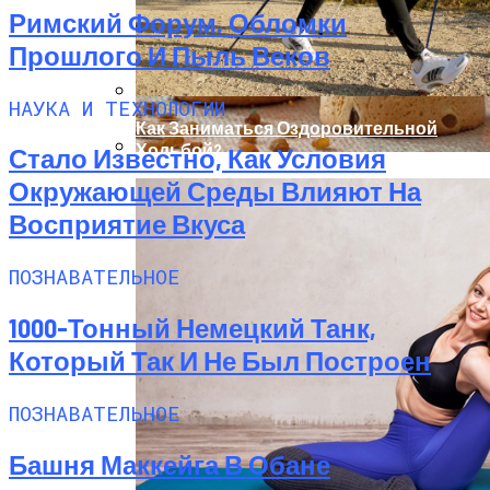
Римский Форум. Обломки
Прошлого И Пыль Веков
НАУКА И ТЕХНОЛОГИИ
Как Заниматься Оздоровительной
Ходьбой?
Стало Известно, Как Условия
Рецепты Пасхальных Куличей На Соде
Окружающей Среды Влияют На
Восприятие Вкуса
ПОЗНАВАТЕЛЬНОЕ
1000-Тонный Немецкий Танк,
Который Так И Не Был Построен
ПОЗНАВАТЕЛЬНОЕ
Башня Маккейга В Обане