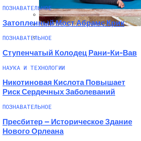
ПОЗНАВАТЕЛЬНОЕ
Затопленный Мост Абрамс Крик
ИНЬ-ЙОГА. Что Это Такое?
Вареники На Соде — Лучшие Рецепты
ПОЗНАВАТЕЛЬНОЕ
Шанкха Пракшалана — Йогическая
Практика Очищения Кишечника
Ступенчатый Колодец Рани-Ки-Вав
НАУКА И ТЕХНОЛОГИИ
Никотиновая Кислота Повышает
Риск Сердечных Заболеваний
ПОЗНАВАТЕЛЬНОЕ
Пресбитер — Историческое Здание
Нового Орлеана