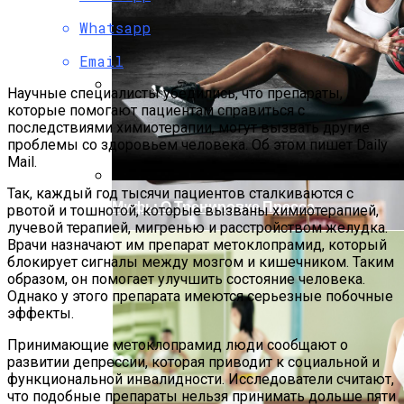
Whatsapp
Email
Научные специалисты убедились, что препараты,
которые помогают пациентам справиться с
Как Готовить Ирландский Содовый
последствиями химиотерапии, могут вызвать другие
Хлеб: Классические Рецепты
проблемы со здоровьем человека. Об этом пишет Daily
Mail.
Так, каждый год тысячи пациентов сталкиваются с
Мифы О Тренировке Пресса
рвотой и тошнотой, которые вызваны химиотерапией,
лучевой терапией, мигренью и расстройством желудка.
Врачи назначают им препарат метоклопрамид, который
блокирует сигналы между мозгом и кишечником. Таким
образом, он помогает улучшить состояние человека.
Однако у этого препарата имеются серьезные побочные
эффекты.
Принимающие метоклопрамид люди сообщают о
развитии депрессии, которая приводит к социальной и
функциональной инвалидности. Исследователи считают,
что подобные препараты нельзя принимать дольше пяти