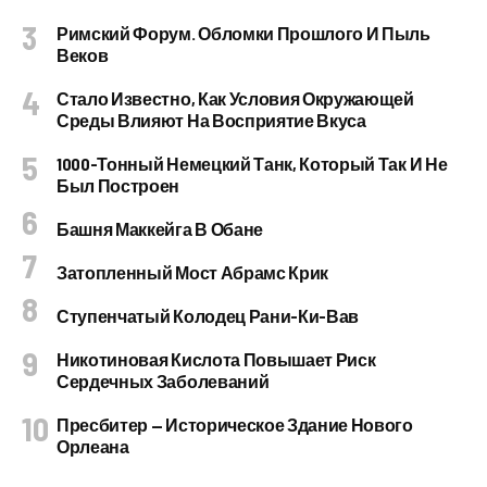
Римский Форум. Обломки Прошлого И Пыль
Веков
Стало Известно, Как Условия Окружающей
Среды Влияют На Восприятие Вкуса
1000-Тонный Немецкий Танк, Который Так И Не
Был Построен
Башня Маккейга В Обане
Затопленный Мост Абрамс Крик
Ступенчатый Колодец Рани-Ки-Вав
Никотиновая Кислота Повышает Риск
Сердечных Заболеваний
Пресбитер — Историческое Здание Нового
Орлеана