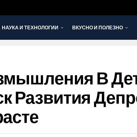
НАУКА И ТЕХНОЛОГИИ
ВКУСНО И ПОЛЕЗНО
змышления В Де
к Развития Депр
расте