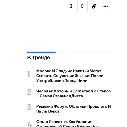
В Тренде
Молоко И Сладкие Напитки Могут
Снизить Ощущение Жжения После
Употребления Перца Чили
Человек, Который Ел Металл И Стекло
— Самая Странная Диета
Римский Форум. Обломки Прошлого И
Пыль Веков
Стало Известно, Как Условия
Окружающей Среды Влияют На