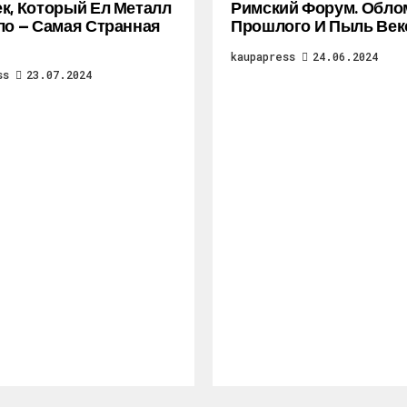
к, Который Ел Металл
Римский Форум. Обло
ло — Самая Странная
Прошлого И Пыль Век
kaupapress
24.06.2024
ss
23.07.2024