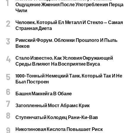
Ощущение Жжения После Употребления Перца
Чили
Человек, Который Ел Металл И Стекло — Самая
Странная Диета
Римский Форум. Обломки Прошлого И Пыль
Веков
Стало Известно, Как Условия Окружающей
Среды Влияют На Восприятие Вкуса
1000-Тонный Немецкий Танк, Который Так И Не
Был Построен
Башня Маккейга В Обане
Затопленный Мост Абрамс Крик
Ступенчатый Колодец Рани-Ки-Вав
Никотиновая Кислота Повышает Риск