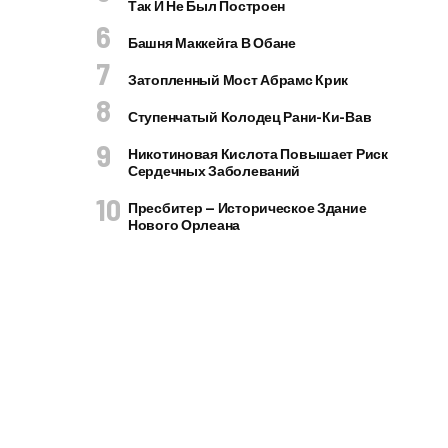
Так И Не Был Построен
Башня Маккейга В Обане
Затопленный Мост Абрамс Крик
Ступенчатый Колодец Рани-Ки-Вав
Никотиновая Кислота Повышает Риск
Сердечных Заболеваний
Пресбитер — Историческое Здание
Нового Орлеана