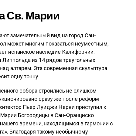
а Св. Марии
ают замечательный вид на город Сан-
ол может многим показаться неуместным,
ает испанское наследие Калифорнии.
а Липпольда из 14 рядов треугольных
над алтарем. Эта современная скульптура
сит одну тонну.
менного собора строились не слишком
анкционировано сразу же после реформ
архитектор Пьер Луиджи Нерви приступил к
й Марии Богородицы в Сан-Франциско
нашего времени, находящимся в гармонии с
а». Благодаря такому необычному