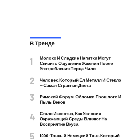
В Тренде
Молоко И Сладкие Напитки Могут
Снизить Ощущение Жжения После
Употребления Перца Чили
Человек, Который Ел Металл И Стекло
— Самая Странная Диета
Римский Форум. Обломки Прошлого И
Пыль Веков
Стало Известно, Как Условия
Окружающей Среды Влияют На
Восприятие Вкуса
1000-Тонный Немецкий Танк, Который