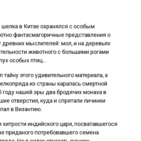
я шелка в Китае охранялся с особым
олютно фантасмагоричные представления о
 древних мыслителей: мол, и на деревьях
ятельности животного с большими рогами
 пух особых птиц…
л тайну этого удивительного материала, а
елкопряда из страны каралась смертной
0 году нашей эры два бродячих монаха в
ие отверстия, куда и спрятали личинки
пал в Византию.
 хитрости индийского царя, посватавшегося
тве приданого потребовавшего семена
ряда. Не в силах отказать жениху,