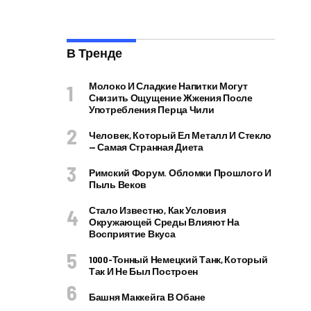
В Тренде
Молоко И Сладкие Напитки Могут
Снизить Ощущение Жжения После
Употребления Перца Чили
Человек, Который Ел Металл И Стекло
— Самая Странная Диета
Римский Форум. Обломки Прошлого И
Пыль Веков
Стало Известно, Как Условия
Окружающей Среды Влияют На
Восприятие Вкуса
1000-Тонный Немецкий Танк, Который
Так И Не Был Построен
Башня Маккейга В Обане