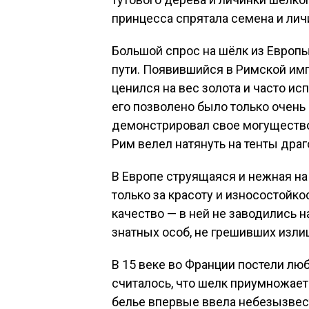
принцесса спрятала семена и лич
Большой спрос на шёлк из Европ
пути. Появившийся в Римской имп
ценился на вес золота и часто исп
его позволено было только очен
демонстрировал свое могущество
Рим велел натянуть на тенты дра
В Европе струящаяся и нежная н
только за красоту и износостойко
качество — в ней не заводились 
знатных особ, не грешивших изл
В 15 веке во Франции постели л
считалось, что шелк приумножает
белье впервые ввела небезызвес