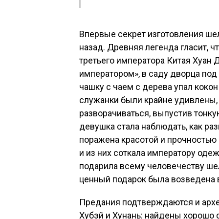
Впервые секрет изготовления шел
назад. Древняя легенда гласит, ч
третьего императора Китая Хуан 
императором», в саду дворца под 
чашку с чаем с дерева упал коко
служанки были крайне удивлены, у
разворачиваться, выпустив тонку
девушка стала наблюдать, как раз
поражена красотой и прочностью 
и из них соткала императору оде
подарила всему человечеству шел
ценный подарок была возведена в
Предания подтверждаются и архе
Хубэй и Хунань: найдены хорошо