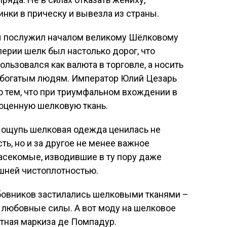
инки в прическу и вывезла из страны.
ы послужил началом великому Шёлковому
ерии шелк был настолько дорог, что
ользовался как валюта в торговле, а носить
ь богатым людям. Император Юлий Цезарь
 тем, что при триумфальном вхождении в
гоценную шелковую ткань.
а ощупь шелковая одежда ценилась не
сть, но и за другое не менее важное
насекомые, изводившие в ту пору даже
ишней чистоплотностью.
юбовников застилались шелковыми тканями –
 любовные силы. А вот моду на шелковое
тная маркиза де Помпадур.