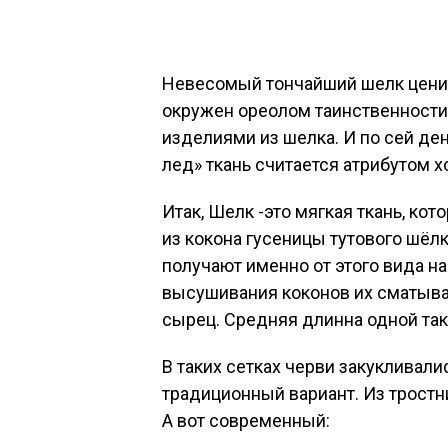
Невесомый тончайший шелк ценит
окружен ореолом таинственности
изделиями из шелка. И по сей день
лед» ткань считается атрибутом х
Итак, Шелк -это мягкая ткань, ко
из кокона гусеницы тутового шёлк
получают именно от этого вида н
высушивания коконов их сматываю
сырец. Средняя длинна одной так
В таких сетках черви закукливали
традиционный вариант. Из тростн
А вот современный: