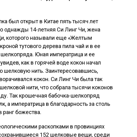
ка был открыт в Китае пять тысяч лет
то однажды 14-летняя Си Линг Чи, жена
Ди, которого называли еще «Желтым
кроной тутового дерева пила чай и в ее
н шелкопряда. Юная императрица и ее
видев, как в горячей воде кокон начал
ю шелковую нить. Заинтересовавшись,
ворачивался кокон. Си Линг Чи была так
шелковой нити, что собрала тысячи коконов
жду. Так крошечная бабочка-шелкопряд
к, а императрица в благодарность за столь
 ранг божества.
ологическими раскопками в провинциях
 сохранившиеся 152 шелковые вещи, среди