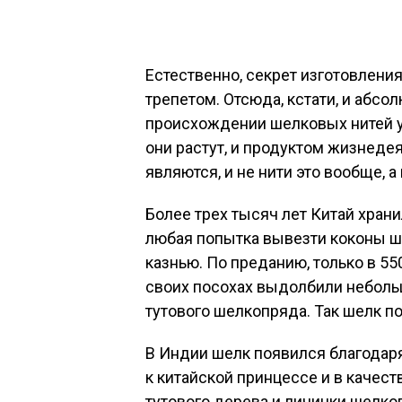
Естественно, секрет изготовлени
трепетом. Отсюда, кстати, и абс
происхождении шелковых нитей у
они растут, и продуктом жизнеде
являются, и не нити это вообще, а
Более трех тысяч лет Китай храни
любая попытка вывезти коконы ш
казнью. По преданию, только в 55
своих посохах выдолбили небольш
тутового шелкопряда. Так шелк по
В Индии шелк появился благодаря
к китайской принцессе и в качес
тутового дерева и личинки шелкоп