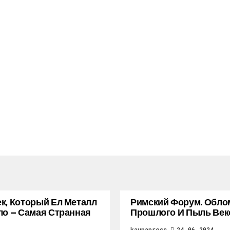
к, Который Ел Металл
Римский Форум. Обло
ло — Самая Странная
Прошлого И Пыль Век
kaupapress
24.06.2024