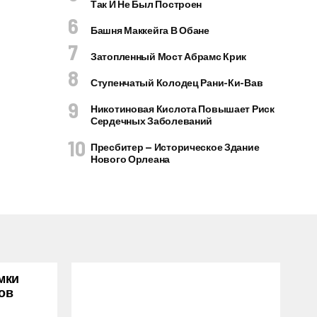
Так И Не Был Построен
Башня Маккейга В Обане
Затопленный Мост Абрамс Крик
Ступенчатый Колодец Рани-Ки-Вав
Никотиновая Кислота Повышает Риск
Сердечных Заболеваний
Пресбитер — Историческое Здание
Нового Орлеана
мки
ов