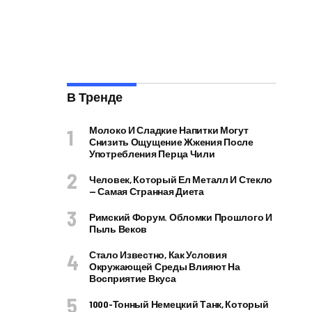
В Тренде
Молоко И Сладкие Напитки Могут
Снизить Ощущение Жжения После
Употребления Перца Чили
Человек, Который Ел Металл И Стекло
— Самая Странная Диета
Римский Форум. Обломки Прошлого И
Пыль Веков
Стало Известно, Как Условия
Окружающей Среды Влияют На
Восприятие Вкуса
1000-Тонный Немецкий Танк, Который