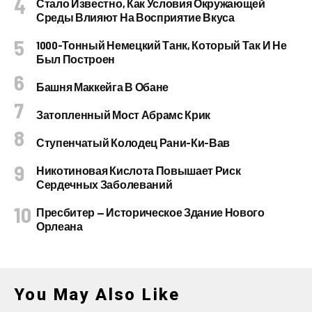
Стало Известно, Как Условия Окружающей
Среды Влияют На Восприятие Вкуса
1000-Тонный Немецкий Танк, Который Так И Не
Был Построен
Башня Маккейга В Обане
Затопленный Мост Абрамс Крик
Ступенчатый Колодец Рани-Ки-Вав
Никотиновая Кислота Повышает Риск
Сердечных Заболеваний
Пресбитер — Историческое Здание Нового
Орлеана
You May Also Like