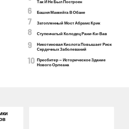
Так И Не Был Построен
Башня Маккейга В Обане
Затопленный Мост Абрамс Крик
Ступенчатый Колодец Рани-Ки-Вав
Никотиновая Кислота Повышает Риск
Сердечных Заболеваний
Пресбитер — Историческое Здание
Нового Орлеана
мки
ов