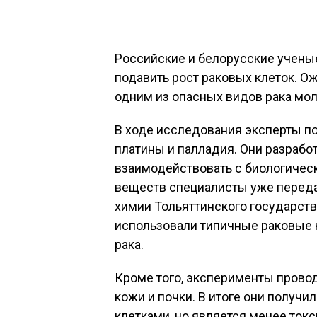
Российские и белорусские учены
подавить рост раковых клеток. Ож
одним из опасных видов рака мо
В ходе исследования эксперты п
платины и палладия. Они разрабо
взаимодействовать с биологиче
веществ специалисты уже переда
химии Тольяттинского государств
использовали типичные раковые к
рака.
Кроме того, эксперименты прово
кожи и почки. В итоге они получи
клетками, но является менее ток