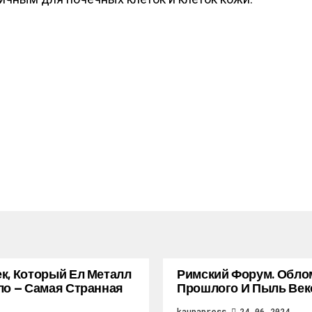
к, Который Ел Металл
Римский Форум. Обло
ло — Самая Странная
Прошлого И Пыль Век
kaupapress
24.06.2024