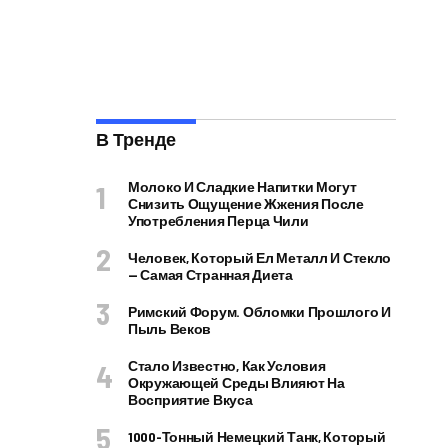
В Тренде
Молоко И Сладкие Напитки Могут
Снизить Ощущение Жжения После
Употребления Перца Чили
Человек, Который Ел Металл И Стекло
— Самая Странная Диета
Римский Форум. Обломки Прошлого И
Пыль Веков
Стало Известно, Как Условия
Окружающей Среды Влияют На
Восприятие Вкуса
1000-Тонный Немецкий Танк, Который