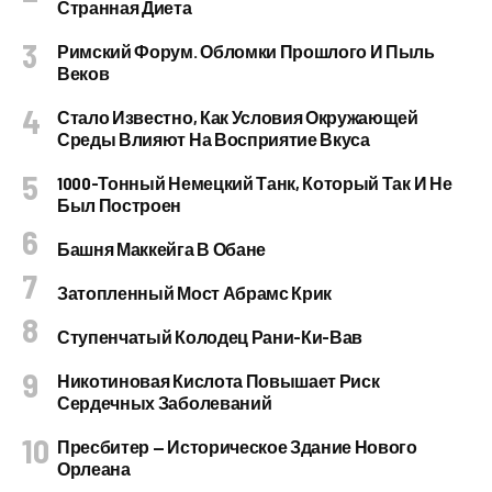
Странная Диета
Римский Форум. Обломки Прошлого И Пыль
Веков
Стало Известно, Как Условия Окружающей
Среды Влияют На Восприятие Вкуса
1000-Тонный Немецкий Танк, Который Так И Не
Был Построен
Башня Маккейга В Обане
Затопленный Мост Абрамс Крик
Ступенчатый Колодец Рани-Ки-Вав
Никотиновая Кислота Повышает Риск
Сердечных Заболеваний
Пресбитер — Историческое Здание Нового
Орлеана