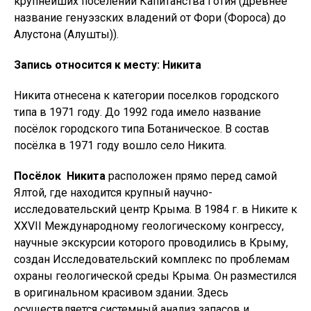
крупнейших поселений Капитанства Готия (древнее
название генуэзских владений от Фори (Фороса) до
Алустона (Алушты)).
Запись относится к месту: Никита
Никита отнесена к категории поселков городского
типа в 1971 году. До 1992 года имело название
посёлок городского типа Ботаническое. В состав
посёлка в 1971 году вошло село Никита.
Посёлок Никита
расположен прямо перед самой
Ялтой, где находится крупный научно-
исследовательский центр Крыма. В 1984 г. в Никите к
XXVII
Международному геологическому конгрессу,
научные экскурсии которого проводились в Крыму,
создан Исследовательский комплекс по проблемам
охраны геологической среды Крыма. Он разместился
в оригинальном красивом здании. Здесь
осуществляется системный анализ запасов и