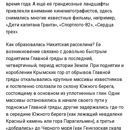
время года. А ещё её грандиозные ландшафты
привлекли внимание кинематографистов, здесь
снимались многие известные фильмы, например,
«Дети капитана Гранта», «Спортлото-82», «Сердца
трёх».
Как образовалась Никитская расселина? Ее
возникновение связано с довольно быстрым
поднятием Главной гряды в последний,
четвертичный, период истории Земли. При поднятии и
короблении Крымских гор от обрывов Главной
гряды откалывались крупные массивы известняков
и постепенно сползали по склону Южного берега,
состоящему в основном из уплотненных глин. Одни
массивы остановились в начале своего пути у
подножья Главной гряды; другие задержались где-то
в середине Южного берега (как лежащий невдалеке
Красный камень или гора Парагильмен), а третьи
«добрались» до Черного моря (как Генуэзская скала