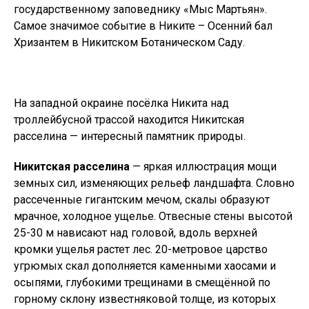
государственному заповеднику «Мыс Мартьян».
Самое значимое событие в Никите – Осенний бал
Хризантем в Никитском Ботаническом Саду.
На западной окраине посёлка Никита над
троллейбусной трассой находится Никитская
расселина — интересный памятник природы.
Никитская расселина
— яркая иллюстрация мощи
земных сил, изменяющих рельеф ландшафта. Словно
рассеченные гигантским мечом, скалы образуют
мрачное, холодное ущелье. Отвесные стены высотой
25-30 м нависают над головой, вдоль верхней
кромки ущелья растет лес. 20-метровое царство
угрюмых скал дополняется каменными хаосами и
осыпями, глубокими трещинами в смещённой по
горному склону известняковой толще, из которых