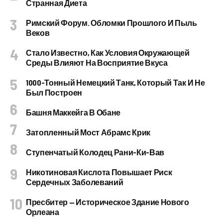
Странная Диета
Римский Форум. Обломки Прошлого И Пыль
Веков
Стало Известно, Как Условия Окружающей
Среды Влияют На Восприятие Вкуса
1000-Тонный Немецкий Танк, Который Так И Не
Был Построен
Башня Маккейга В Обане
Затопленный Мост Абрамс Крик
Ступенчатый Колодец Рани-Ки-Вав
Никотиновая Кислота Повышает Риск
Сердечных Заболеваний
Пресбитер — Историческое Здание Нового
Орлеана