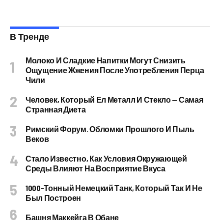
В Тренде
Молоко И Сладкие Напитки Могут Снизить
Ощущение Жжения После Употребления Перца
Чили
Человек, Который Ел Металл И Стекло — Самая
Странная Диета
Римский Форум. Обломки Прошлого И Пыль
Веков
Стало Известно, Как Условия Окружающей
Среды Влияют На Восприятие Вкуса
1000-Тонный Немецкий Танк, Который Так И Не
Был Построен
Башня Маккейга В Обане