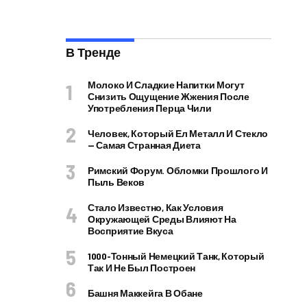
В Тренде
Молоко И Сладкие Напитки Могут
Снизить Ощущение Жжения После
Употребления Перца Чили
Человек, Который Ел Металл И Стекло
— Самая Странная Диета
Римский Форум. Обломки Прошлого И
Пыль Веков
Стало Известно, Как Условия
Окружающей Среды Влияют На
Восприятие Вкуса
1000-Тонный Немецкий Танк, Который
Так И Не Был Построен
Башня Маккейга В Обане