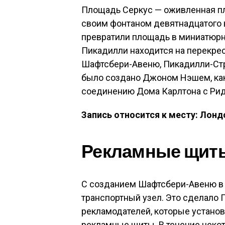
Площадь Серкус — оживленная пл
своим фонтаном девятнадцатого 
превратили площадь в миниатюр
Пикадилли находится на перекрес
Шафтсбери-Авеню, Пикадилли-Стри
было создано Джоном Нэшем, как 
соединению Дома Карлтона с Ри
Запись относится к месту: Лонд
Рекламные щиты
С созданием Шафтсбери-Авеню в 
транспортный узел. Это сделало
рекламодателей, которые устан
рекламные щиты. В течение неко