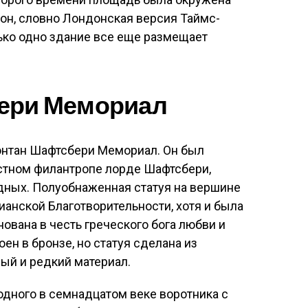
он, словно Лондонская версия Таймс-
ько одно здание все еще размещает
ери Мемориал
онтан Шафтсбери Мемориал. Он был
естном филантропе лорде Шафтсбери,
ных. Полуобнаженная статуя на вершине
ианской Благотворительности, хотя и была
ована в честь греческого бога любви и
ен в бронзе, но статуя сделана из
вый и редкий материал.
одного в семнадцатом веке воротника с