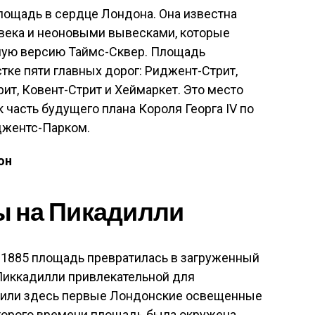
ощадь в сердце Лондона. Она известна
века и неоновыми вывесками, которые
ную версию Тай
мс-Сквер. Площадь
тке пяти главных дорог: Риджент-Стрит,
т, Ковент-Стрит и Хеймаркет. Это место
часть будущего плана Короля Георга IV по
джентс-Парком.
он
 на Пикадилли
1885 площадь превратилась в загруженный
 Пиккадилли привлекательной для
овили здесь первые Лондонские освещенные
торого времени площадь была окружена