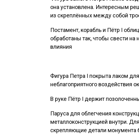
она установлена. Интересным ре
из скреплённых между собой тро
Постамент, корабль и Пётр I обл
обработаны так, чтобы свести н
влияния
Фигура Петра I покрыта лаком дл
неблагоприятного воздействия 
В руке Пётр I держит позолоченн
Паруса для облегчения конструкц
металлоконструкцией внутри. Для
скрепляющие детали монумента 