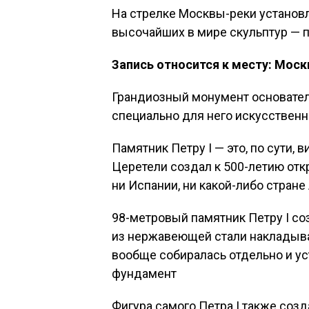
На стрелке Москвы-реки установл
высочайших в мире скульптур — п
Запись относится к месту: Моск
Грандиозный монумент основател
специально для него искусственн
Памятник Петру I — это, по сути,
Церетели создал к 500-летию отк
ни Испании, ни какой-либо стран
98-метровый памятник Петру I с
из нержавеющей стали накладыва
вообще собиралась отдельно и у
фундамент
Фигура самого Петра I также созд