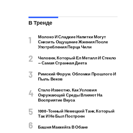
В Тренде
Молоко И Сладкие Напитки Могут
Снизить Ощущение Жжения После
Употребления Перца Чили
Человек, Который Ел Металл И Стекло
— Самая Странная Диета
Римский Форум. Обломки Прошлого И
Пыль Веков
Стало Известно, Как Условия
Окружающей Среды Влияют На
Восприятие Вкуса
1000-Тонный Немецкий Танк, Который
Так И Не Был Построен
Башня Маккейга В Обане