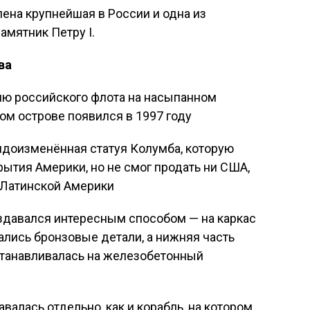
ена крупнейшая в России и одна из
амятник Петру I.
ва
ю российского флота на насыпанном
ом острове появился в 1997 году
 видоизменённая статуя Колумба, которую
рытия Америки, но не смог продать ни США,
е Латинской Америки
оздавался интересным способом — на каркас
лись бронзовые детали, а нижняя часть
станавливалась на железобетонный
авалась отдельно, как и корабль, на котором