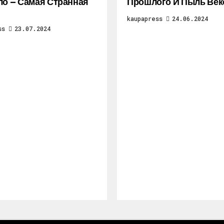
ло — Самая Странная
Прошлого И Пыль Век
kaupapress
24.06.2024
ss
23.07.2024