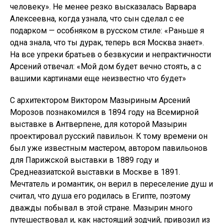
человеку». Не менее резко высказалась Варвара
Алексеевна, когда узнала, что сын сделал с ее
подарком — особняком в русском стиле: «Раньше я
одна знала, что ты дурак, теперь вся Москва знает».
На все упреки братьев о безвкусии и непрактичности
Арсений отвечал: «Мой дом будет вечно стоять, а с
вашими картинами еще неизвестно что будет»
С архитектором Виктором Мазыриным Арсений
Морозов познакомился в 1894 году на Всемирной
выставке в Антверпене, для которой Мазырин
проектировал русский павильон. К тому времени он
был уже известным мастером, автором павильонов
для Парижской выставки в 1889 году и
Среднеазиатской выставки в Москве в 1891.
Мечтатель и романтик, он верил в переселение душ и
считал, что душа его родилась в Египте, поэтому
дважды побывал в этой стране. Мазырин много
путешествовал и, как настоящий зодчий, привозил из