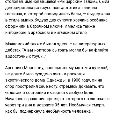
столовая, именовавшаяся «Рыцарским залом», была
декорирована во вкусе псевдоготики, главная
гостиная, в которой проводились балы, — выдержана
в стиле ампир, будуар для супруги хозяина особняка
оформили в барочном ключе. Имелись также
интерьеры в арабском и китайском стиле.
Маяковский также бывал здесь – на литературных
дебатах. “А вы ноктюрн сыграть могли бы на флейте
водосточных труб?…”
Арсению Морозову, прослывшему мотом и кутилой,
не долго было суждено жить в роскоши
экзотического дома. Однажды, в 1908 году, он на
спор прострелил себе ногу, стремясь доказать, что
человек в состоянии вытерпеть любую боль.
Началось заражение крови, от которого он скончался
через три дня в возрасте 35 лет. Необычная смерть
как бы подчеркнула необычность человека…