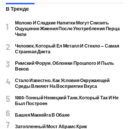
В Тренде
Молоко И Сладкие Напитки Могут Снизить
Ощущение Жжения После Употребления Перца
Чили
Человек, Который Ел Металл И Стекло — Самая
Странная Диета
Римский Форум. Обломки Прошлого И Пыль
Веков
Стало Известно, Как Условия Окружающей
Среды Влияют На Восприятие Вкуса
1000-Тонный Немецкий Танк, Который Так И Не
Был Построен
Башня Маккейга В Обане
Затопленный Мост Абрамс Крик