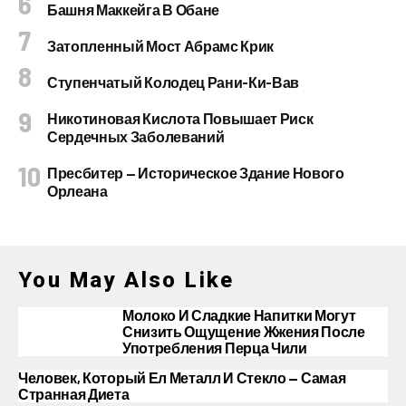
Башня Маккейга В Обане
Затопленный Мост Абрамс Крик
Ступенчатый Колодец Рани-Ки-Вав
Никотиновая Кислота Повышает Риск
Сердечных Заболеваний
Пресбитер — Историческое Здание Нового
Орлеана
You May Also Like
Молоко И Сладкие Напитки Могут
Снизить Ощущение Жжения После
Употребления Перца Чили
Человек, Который Ел Металл И Стекло — Самая
Странная Диета