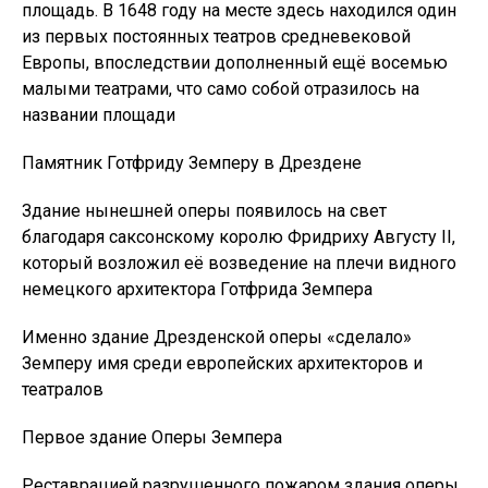
площадь. В 1648 году на месте здесь находился один
из первых постоянных театров средневековой
Европы, впоследствии дополненный ещё восемью
малыми театрами, что само собой отразилось на
названии площади
Памятник Готфриду Земперу в Дрездене
Здание нынешней оперы появилось на свет
благодаря саксонскому королю Фридриху Августу II,
который возложил её возведение на плечи видного
немецкого архитектора Готфрида Земпера
Именно здание Дрезденской оперы «сделало»
Земперу имя среди европейских архитекторов и
театралов
Первое здание Оперы Земпера
Реставрацией разрушенного пожаром здания оперы