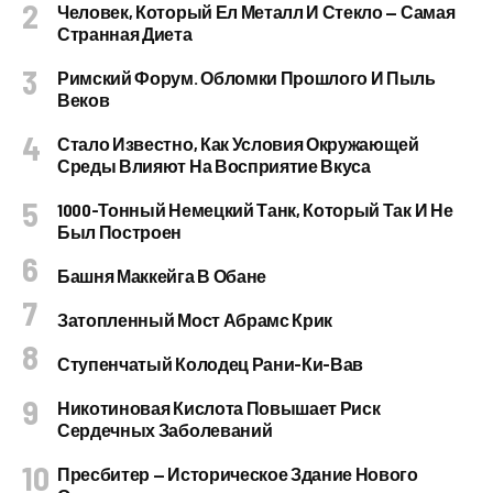
Человек, Который Ел Металл И Стекло — Самая
Странная Диета
Римский Форум. Обломки Прошлого И Пыль
Веков
Стало Известно, Как Условия Окружающей
Среды Влияют На Восприятие Вкуса
1000-Тонный Немецкий Танк, Который Так И Не
Был Построен
Башня Маккейга В Обане
Затопленный Мост Абрамс Крик
Ступенчатый Колодец Рани-Ки-Вав
Никотиновая Кислота Повышает Риск
Сердечных Заболеваний
Пресбитер — Историческое Здание Нового