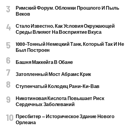
Римский Форум. Обломки Прошлого И Пыль
Веков
Стало Известно, Как Условия Окружающей
Среды Влияют На Восприятие Вкуса
1000-Тонный Немецкий Танк, Который Так И Не
Был Построен
Башня Маккейга В Обане
Затопленный Мост Абрамс Крик
Ступенчатый Колодец Рани-Ки-Вав
Никотиновая Кислота Повышает Риск
Сердечных Заболеваний
Пресбитер — Историческое Здание Нового
Орлеана