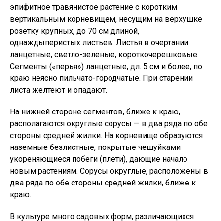
эпифитное травянистое растение с коротким
вертикальным корневищем, несущим на верхушке
розетку крупных, до 70 см длиной,
однаждыперистых листьев. Листья в очертании
ланцетные, светло-зеленые, короткочерешковые.
Сегменты («перья») ланцетные, дл. 5 см и более, по
краю неясно пильчато-городчатые. При старении
листа желтеют и опадают.
На нижней стороне сегментов, ближе к краю,
располагаются округлые сорусы — в два ряда по обе
стороны средней жилки. На корневище образуются
наземные безлистные, покрытые чешуйками
укореняющиеся побеги (плети), дающие начало
новым растениям. Сорусы округлые, расположены в
два ряда по обе стороны средней жилки, ближе к
краю.
В культуре много садовых форм, различающихся