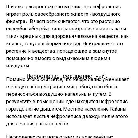
Широко распространено мнение, что нефролепис
играет роль своеобразного живого «воздушного
фильтра». В частности считается, что это растение
способно абсорбировать и нейтрализовывать пары
таких вредных для здоровья человека веществ, как
ксилол, толуол и формальдегид. Нейтрализует это
растение и вещества, попадающие в замкнутое
помещение вместе с выдыхаемым людьми
воздухом.
Нефролепис сердцелистный.
Помимо этого считается, что нефролепис уменьшает
в воздухе концентрацию микробов, способных
переноситься воздушно-капельным путем. В
результате в помещении, где находится нефролепис,
гораздо легче дышится. Местное население Гайаны
использует листья нефролеписа дваждыпильчатого
для лечения ран и порезов.
Нефролепис считается одним из красивейших