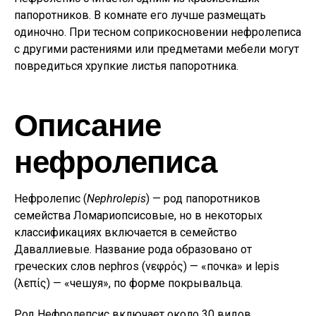
папоротников. В комнате его лучше размещать
одиночно. При тесном соприкосновении нефролеписа
с другими растениями или предметами мебели могут
повредиться хрупкие листья папоротника.
Описание
нефролеписа
Нефролепис (
Nephrolepis
) — род папоротников
семейства Ломариопсисовые, но в некоторых
классификациях включается в семейство
Даваллиевые. Название рода образовано от
греческих слов nephros (νεφρός) — «почка» и lepis
(λεπίς) — «чешуя», по форме покрывальца.
Род Нефролепсис включает около 30 видов,