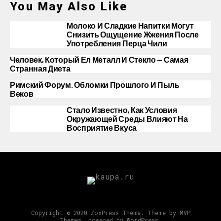
You May Also Like
Молоко И Сладкие Напитки Могут
Снизить Ощущение Жжения После
Употребления Перца Чили
Человек, Который Ел Металл И Стекло — Самая
Странная Диета
Римский Форум. Обломки Прошлого И Пыль
Веков
Стало Известно, Как Условия
Окружающей Среды Влияют На
Восприятие Вкуса
Copyright © 2020 ZoxPress Theme. Theme by MVP
Themes, powered by WordPress.