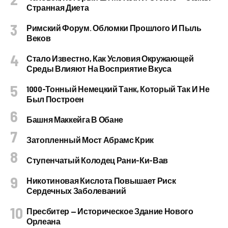
Странная Диета
Римский Форум. Обломки Прошлого И Пыль
Веков
Стало Известно, Как Условия Окружающей
Среды Влияют На Восприятие Вкуса
1000-Тонный Немецкий Танк, Который Так И Не
Был Построен
Башня Маккейга В Обане
Затопленный Мост Абрамс Крик
Ступенчатый Колодец Рани-Ки-Вав
Никотиновая Кислота Повышает Риск
Сердечных Заболеваний
Пресбитер — Историческое Здание Нового
Орлеана