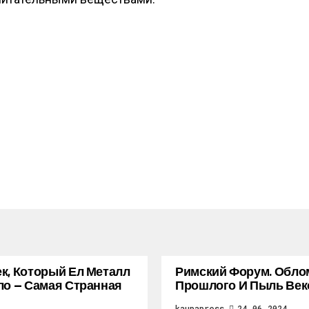
к, Который Ел Металл
Римский Форум. Обло
ло — Самая Странная
Прошлого И Пыль Век
kaupapress
24.06.2024