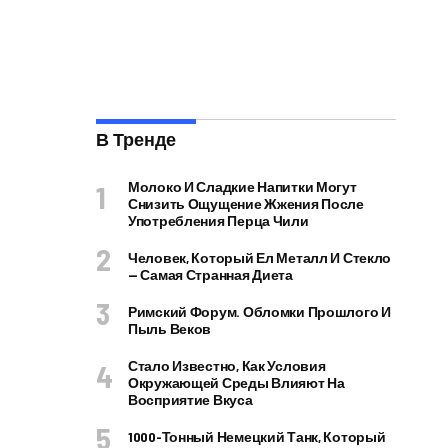
В Тренде
Молоко И Сладкие Напитки Могут
Снизить Ощущение Жжения После
Употребления Перца Чили
Человек, Который Ел Металл И Стекло
— Самая Странная Диета
Римский Форум. Обломки Прошлого И
Пыль Веков
Стало Известно, Как Условия
Окружающей Среды Влияют На
Восприятие Вкуса
1000-Тонный Немецкий Танк, Который