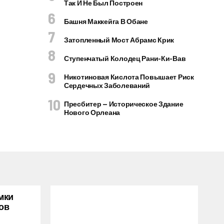
Так И Не Был Построен
Башня Маккейга В Обане
Затопленный Мост Абрамс Крик
Ступенчатый Колодец Рани-Ки-Вав
Никотиновая Кислота Повышает Риск
Сердечных Заболеваний
Пресбитер — Историческое Здание
Нового Орлеана
мки
ов