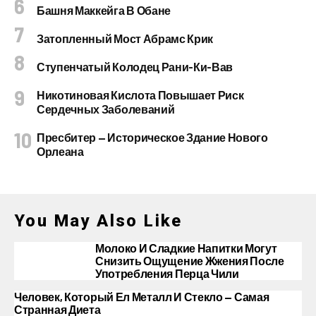
Башня Маккейга В Обане
Затопленный Мост Абрамс Крик
Ступенчатый Колодец Рани-Ки-Вав
Никотиновая Кислота Повышает Риск
Сердечных Заболеваний
Пресбитер — Историческое Здание Нового
Орлеана
You May Also Like
Молоко И Сладкие Напитки Могут
Снизить Ощущение Жжения После
Употребления Перца Чили
Человек, Который Ел Металл И Стекло — Самая
Странная Диета