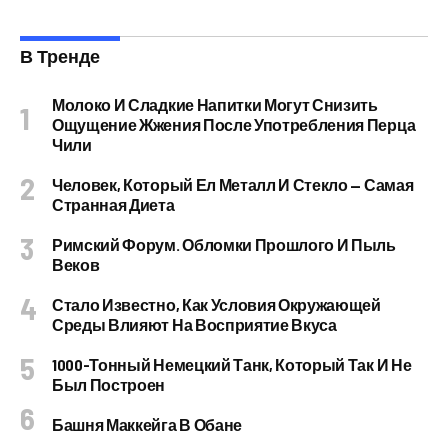
В Тренде
Молоко И Сладкие Напитки Могут Снизить
Ощущение Жжения После Употребления Перца
Чили
Человек, Который Ел Металл И Стекло — Самая
Странная Диета
Римский Форум. Обломки Прошлого И Пыль
Веков
Стало Известно, Как Условия Окружающей
Среды Влияют На Восприятие Вкуса
1000-Тонный Немецкий Танк, Который Так И Не
Был Построен
Башня Маккейга В Обане